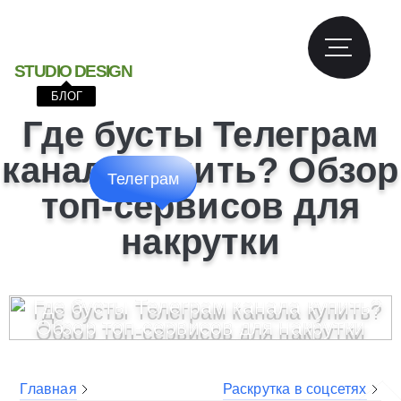
S
T
U
D
I
O
D
E
S
I
G
N
БЛОГ
Где бусты Телеграм
канала купить? Обзор
Телеграм
топ-сервисов для
накрутки
Главная
Раскрутка в соцсетях