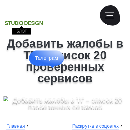
S
T
U
D
I
O
D
E
S
I
G
N
БЛОГ
Добавить жалобы в
ТГ – список 20
Телеграм
проверенных
сервисов
Главная
Раскрутка в соцсетях