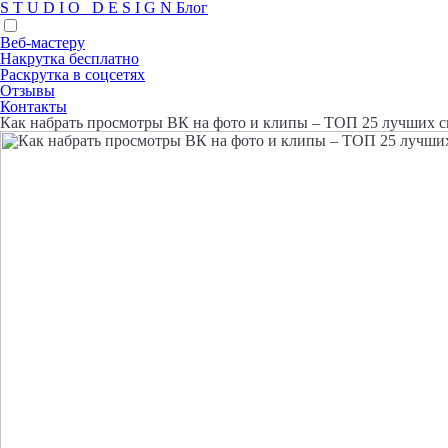
S
T
U
D
I
O
D
E
S
I
G
N
Блог
Веб-мастеру
Накрутка бесплатно
Раскрутка в соцсетях
Отзывы
Контакты
Как набрать просмотры ВК на фото и клипы – ТОП 25 лучших с