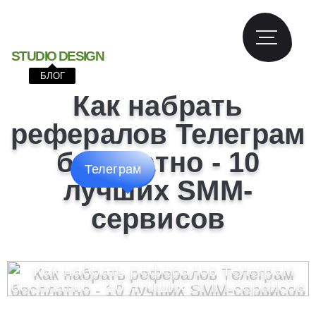
S
T
U
D
I
O
D
E
S
I
G
N
БЛОГ
Как набрать
рефералов Телеграм
бесплатно - 10
Телеграм
лучших SMM-
сервисов