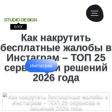
S
T
U
D
I
O
D
E
S
I
G
N
БЛОГ
Как накрутить
бесплатные жалобы в
Инстаграм – ТОП 25
сервисов и решений
Инстаграм
2026 года