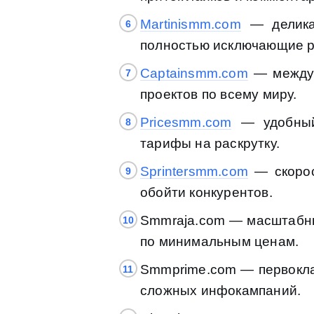
Martinismm.com
— деликат
полностью исключающие р
Captainsmm.com
— междун
проектов по всему миру.
Pricesmm.com
— удобный 
тарифы на раскрутку.
Sprintersmm.com
— скорос
обойти конкурентов.
Smmraja.com — масштабны
по минимальным ценам.
Smmprime.com — первокла
сложных инфокампаний.