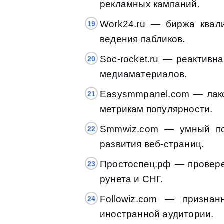
рекламных кампаний.
Work24.ru — биржа квал
ведения пабликов.
Soc-rocket.ru — реактив
медиаматериалов.
Easysmmpanel.com — лако
метрикам популярности.
Smmwiz.com — умный под
развития веб-страниц.
Простоспец.рф — провере
рунета и СНГ.
Followiz.com — призна
иностранной аудитории.