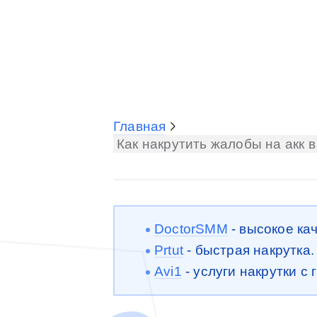
Главная
Как накрутить жалобы на акк 
DoctorSMM
- высокое ка
Prtut
- быстрая накрутка
Avi1
- услуги накрутки с