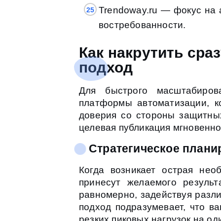
Trendoway.ru — фокус на
востребованности.
Как накрутить сра
подход
Для быстрого масштабирова
платформы автоматизации, к
доверия со стороны защитных
целевая публикация мгновенно
Стратегическое плани
Когда возникает острая нео
принесут желаемого результ
равномерно, задействуя разл
подход подразумевает, что в
резких пиковых нагрузок на од