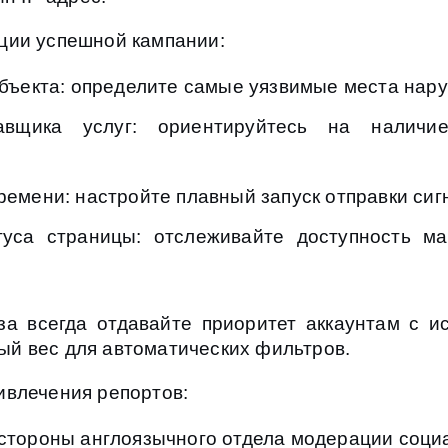
ции успешной кампании:
объекта: определите самые уязвимые места нар
авщика услуг: ориентируйтесь на наличи
ремени: настройте плавный запуск отправки сиг
туса страницы: отслеживайте доступность м
а всегда отдавайте приоритет аккаунтам с ист
й вес для автоматических фильтров.
ивлечения репортов:
стороны англоязычного отдела модерации социа