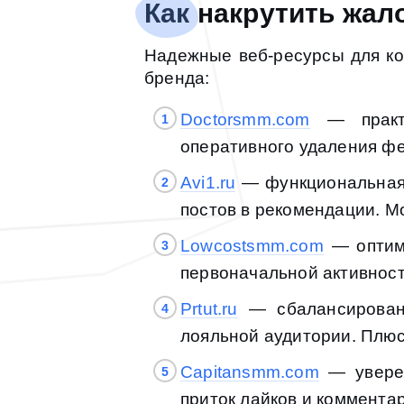
Как накрутить жало
Надежные веб-ресурсы для ко
бренда:
Doctorsmm.com
— практи
оперативного удаления фе
Avi1.ru
— функциональная 
постов в рекомендации. М
Lowcostsmm.com
— оптима
первоначальной активност
Prtut.ru
— сбалансированн
лояльной аудитории. Плюсо
Capitansmm.com
— уверен
приток лайков и коммента