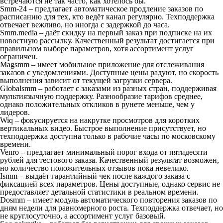
встречаются не так часто, как хотелось бы.
Smm-24 – предлагает автоматическое продление заказов по
расписанию для тех, кто ведёт канал регулярно. Техподдержка
отвечает вежливо, но иногда с задержкой до часа.
Smm.media – даёт скидку на первый заказ при подписке на их
новостную рассылку. Качественный результат достигается при
правильном выборе параметров, хотя ассортимент услуг
ограничен.
Magsmm – имеет мобильное приложение для отслеживания
заказов с уведомлениями. Доступные цены радуют, но скорость
выполнения зависит от текущей загрузки сервера.
Globalsmm – работает с заказами из разных стран, поддерживая
мультиязычную поддержку. Разнообразие тарифов среднее,
однако положительных откликов в рунете меньше, чем у
лидеров.
Wiq – фокусируется на накрутке просмотров для коротких
вертикальных видео. Быстрое выполнение присутствует, но
техподдержка доступна только в рабочие часы по московскому
времени.
Venro – предлагает минимальный порог входа от пятидесяти
рублей для тестового заказа. Качественный результат возможен,
но количество положительных отзывов пока невелико.
Ismm – выдаёт гарантийный чек после каждого заказа с
фиксацией всех параметров. Цены доступные, однако сервис не
предоставляет детальной статистики в реальном времени.
Dosmm – имеет модуль автоматического повторения заказов по
дням недели для равномерного роста. Техподдержка отвечает, но
не круглосуточно, а ассортимент услуг базовый.