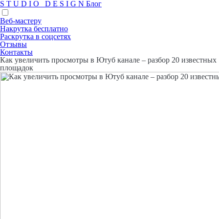
S
T
U
D
I
O
D
E
S
I
G
N
Блог
Веб-мастеру
Накрутка бесплатно
Раскрутка в соцсетях
Отзывы
Контакты
Как увеличить просмотры в Ютуб канале – разбор 20 известных
площадок