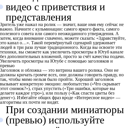
видео с приветствия и
представления
Зритель уже нажал на ролик — значит, ваше имя ему сейчас не
важно. Начните с кульминации: самого яркого факта, самого
полезного совета или самого неожиданного утверждения. А
затем, когда внимание схвачено, можете сказать: «Здравствуйте,
это канал о…». Такой перевёрнутый сценарий удерживает
людей в три раза лучше традиционного. Когда вы освоите эти
техники, вы сможете как увеличить просмотры в Ютуб канале
без дополнительных вложений, просто за счёт качества подачи.
Увеличить просмотры на Ютубе с помощью заголовков и
превью
Заголовок и обложка — это витрина вашего ролика. Они не
должны кричать громче всех, они должны говорить правду, но
так, чтобы мимо нельзя было пройти. Хороший заголовок
вызывает конкретную эмоцию: любопытство («Что скрывает
этот снимок?»), страх упустить («Три ошибки, которые вы
делаете каждое утро»), или пользу («Как спасти цветы без
денег»). Избегайте общих фраз вроде «Интересное видео» —
алгоритмы их почти не видят.
При создании миниатюры
(превью) используйте