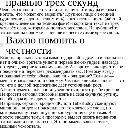
правило трёх секунд
Человек скроллит ленту и видит вашу картинку размером с
ноготь. Что может его зацепить? Крупное лицо с эмоцией
(удивление, радость, решимость), контрастные цвета (жёлтый,
красный, зелёный на тёмном фоне) и короткий текст из трёх-
четырёх слов, который дополняет заголовок. Не дублируйте
заголовок на обложке — лучше вынесите самое яркое слово.
Важно помнить о
честности
Если на превью вы показываете дорогой гаджет, а в ролике его
нет и близко, зритель уйдёт в первые же секунды и навсегда
потеряет доверие к вашему каналу. Алгоритм фиксирует такое
поведение и перестаёт рекомендовать вас. Поэтому всегда
спрашивайте себя: обманываю ли я ожидание? Если да —
меняйте заголовок или обложку. Честная кликабельность — это
то, что в долгой перспективе даёт устойчивый рост.
AI-инструменты для роста: увеличить просмотры без рисков
Нейросети сегодня способны взять на себя скучную рутину,
освобождая время для творчества.
Например, сервисы вроде vidIQ или TubeBuddy сканируют
миллионы видео и подсказывают те ключевые слова, по
которым вашу тему ищут, но конкуренция ещё низкая. Вы
просто вводите тему, а программа выдаёт десять вариантов
заголовков и список тегов. Это не замена вашего чутья, а
мощный ускоритель.