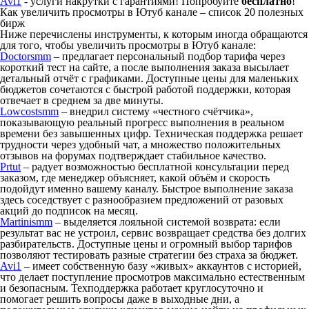
Avi1
- услуги накрутки с гарантиями! Попробуйте
бесплатно
!
Как увеличить просмотры в Ютуб канале – список 20 полезных
бирж
Ниже перечислены инструменты, к которым иногда обращаются
для того, чтобы увеличить просмотры в Ютуб канале:
Doctorsmm
– предлагает персональный подбор тарифа через
короткий тест на сайте, а после выполнения заказа высылает
детальный отчёт с графиками. Доступные цены для маленьких
бюджетов сочетаются с быстрой работой поддержки, которая
отвечает в среднем за две минуты.
Lowcostsmm
– внедрил систему «честного счётчика»,
показывающую реальный прогресс выполнения в реальном
времени без завышенных цифр. Техническая поддержка решает
трудности через удобный чат, а множество положительных
отзывов на форумах подтверждает стабильное качество.
Prtut
– радует возможностью бесплатной консультации перед
заказом, где менеджер объясняет, какой объём и скорость
подойдут именно вашему каналу. Быстрое выполнение заказа
здесь соседствует с разнообразием предложений от разовых
акций до подписок на месяц.
Martinismm
– выделяется лояльной системой возврата: если
результат вас не устроил, сервис возвращает средства без долгих
разбирательств. Доступные цены и огромный выбор тарифов
позволяют тестировать разные стратегии без страха за бюджет.
Avi1
– имеет собственную базу «живых» аккаунтов с историей,
что делает поступление просмотров максимально естественным
и безопасным. Техподдержка работает круглосуточно и
помогает решить вопросы даже в выходные дни, а