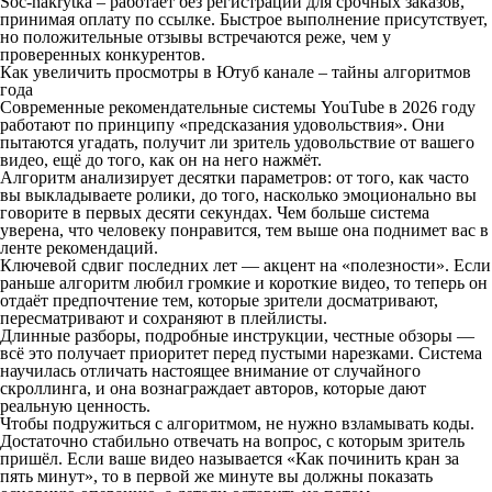
Soc-nakrytka – работает без регистрации для срочных заказов,
принимая оплату по ссылке. Быстрое выполнение присутствует,
но положительные отзывы встречаются реже, чем у
проверенных конкурентов.
Как увеличить просмотры в Ютуб канале – тайны алгоритмов
года
Современные рекомендательные системы YouTube в 2026 году
работают по принципу «предсказания удовольствия». Они
пытаются угадать, получит ли зритель удовольствие от вашего
видео, ещё до того, как он на него нажмёт.
Алгоритм анализирует десятки параметров: от того, как часто
вы выкладываете ролики, до того, насколько эмоционально вы
говорите в первых десяти секундах. Чем больше система
уверена, что человеку понравится, тем выше она поднимет вас в
ленте рекомендаций.
Ключевой сдвиг последних лет — акцент на «полезности». Если
раньше алгоритм любил громкие и короткие видео, то теперь он
отдаёт предпочтение тем, которые зрители досматривают,
пересматривают и сохраняют в плейлисты.
Длинные разборы, подробные инструкции, честные обзоры —
всё это получает приоритет перед пустыми нарезками. Система
научилась отличать настоящее внимание от случайного
скроллинга, и она вознаграждает авторов, которые дают
реальную ценность.
Чтобы подружиться с алгоритмом, не нужно взламывать коды.
Достаточно стабильно отвечать на вопрос, с которым зритель
пришёл. Если ваше видео называется «Как починить кран за
пять минут», то в первой же минуте вы должны показать