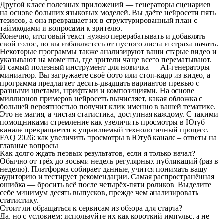
Другой класс полезных приложений — генераторы сценариев
на основе больших языковых моделей. Вы даёте нейросети пять
тезисов, а она превращает их в структурированный план с
таймкодами и вопросами к зрителю.
Конечно, итоговый текст нужно перерабатывать и добавлять
свой голос, но вы избавляетесь от пустого листа и страха начать.
Некоторые программы также анализируют ваши старые видео и
указывают на моменты, где зрители чаще всего перематывают.
И самый полезный инструмент для новичка — AI-генераторы
миниатюр. Вы загружаете своё фото или стоп-кадр из видео, а
программа предлагает десять-двадцать вариантов превью с
разными цветами, шрифтами и композициями. На основе
миллионов примеров нейросеть вычисляет, какая обложка с
большей вероятностью получит клик именно в вашей тематике.
Это не магия, а чистая статистика, доступная каждому. С такими
помощниками стремление как увеличить просмотры в Ютуб
канале превращается в управляемый технологичный процесс.
FAQ 2026: как увеличить просмотры в Ютуб канале – ответы на
главные вопросы
Как долго ждать первых результатов, если я только начал?
Обычно от трёх до восьми недель регулярных публикаций (раз в
неделю). Платформа собирает данные, учится понимать вашу
аудиторию и тестирует рекомендации. Самая распространённая
ошибка — бросить всё после четырёх-пяти роликов. Выделите
себе минимум десять выпусков, прежде чем анализировать
статистику.
Стоит ли обращаться к сервисам из обзора для старта?
Да, но с условием: используйте их как короткий импульс, а не