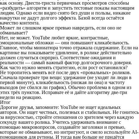
как основу. Двести-триста первичных просмотров способны
«разбудить» алгоритм и запустить тестовые показы настоящим
людям. Однако если видео снято без души и пользы, никакие
накрутки не дадут долгого эффекта. Базой всегда остаётся
качество контента.
Может ли слишком яркое превью навредить, если оно не
обманывает?
Нет, не может. YouTube любит яркие, контрастные,
эмоциональные обложки — они повышают кликабельность.
Главное, чтобы миниатюра точно отражала содержание. Если на
картинке вы показываете удивление, в ролике действительно
должен случиться сюрприз. Соответствие ожидания и
реальности — самый важный фактор долгосрочного доверия.
Как часто нужно менять стратегию, если рост остановился?
Не торопитесь менять всё после двух «провальных» роликов.
Сначала проверьте три вещи: удержание (не уходят ли люди в
первой минуте), кликабельность (низкая ли она) и частоту
выходов (не сбился ли график). Обычно проблема в одном из
этих трёх пунктов. Исправьте её и дайте алгоритму две-три
недели на реакцию.
Итог
Дорогие друзья, запомните: YouTube не ищет идеальных
авторов. Он ищет честных, полезных и стабильных. Не гонитесь
за вирусностью, стройте отношения со зрителем через каждую
секунду вашего ролика. Учитесь удерживать внимание с
помощью микровопросов, создавайте заголовки и превью,
которые не обманывают, но интригуют, и смело используйте AI-
помощников для рутины. И тогда вам больше не придётся