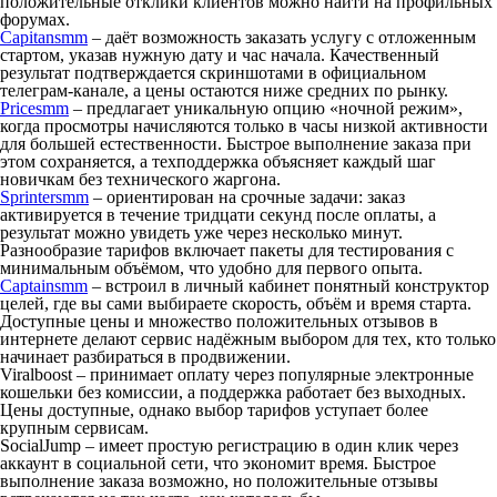
положительные отклики клиентов можно найти на профильных
форумах.
Capitansmm
– даёт возможность заказать услугу с отложенным
стартом, указав нужную дату и час начала. Качественный
результат подтверждается скриншотами в официальном
телеграм-канале, а цены остаются ниже средних по рынку.
Pricesmm
– предлагает уникальную опцию «ночной режим»,
когда просмотры начисляются только в часы низкой активности
для большей естественности. Быстрое выполнение заказа при
этом сохраняется, а техподдержка объясняет каждый шаг
новичкам без технического жаргона.
Sprintersmm
– ориентирован на срочные задачи: заказ
активируется в течение тридцати секунд после оплаты, а
результат можно увидеть уже через несколько минут.
Разнообразие тарифов включает пакеты для тестирования с
минимальным объёмом, что удобно для первого опыта.
Captainsmm
– встроил в личный кабинет понятный конструктор
целей, где вы сами выбираете скорость, объём и время старта.
Доступные цены и множество положительных отзывов в
интернете делают сервис надёжным выбором для тех, кто только
начинает разбираться в продвижении.
Viralboost – принимает оплату через популярные электронные
кошельки без комиссии, а поддержка работает без выходных.
Цены доступные, однако выбор тарифов уступает более
крупным сервисам.
SocialJump – имеет простую регистрацию в один клик через
аккаунт в социальной сети, что экономит время. Быстрое
выполнение заказа возможно, но положительные отзывы