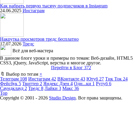
Как набрать первую тысячу подписчиков в Instagram
24.06.2025
Инстаграм
Накрутка просмотров тредс бесплатно
17.07.2026
Тредс
Всё для веб-мастера
В данном блоге уроки и примеры по темам: Веб-дизайн, HTML5
CSS3, jQuery, JavaScript, верстка и многое другое.
Перейти в Блог
372
🔖 Выбор по тегам
×
Телеграм
108
Инстаграм
42
ВКонтакте
43
Ютуб
27
Тик Ток
24
Фейсбук
5
Твиттер
2
Яндекс Дзен
4
Одн...ки
1
Рутуб
6
Саундклауд
2
Тредс
8
Лайки
3
Макс
36
Top
Copyright © 2001 -
2026
Studio Design
. Все права защищены.