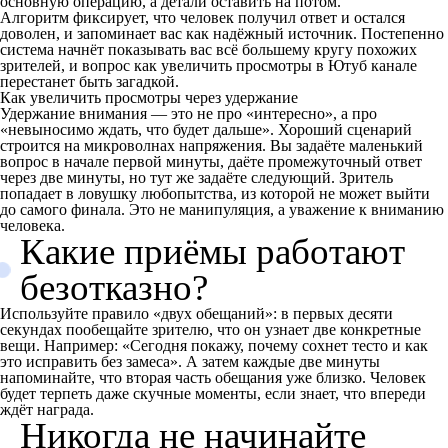
основную операцию, а детали оставить на потом.
Алгоритм фиксирует, что человек получил ответ и остался
доволен, и запоминает вас как надёжный источник. Постепенно
система начнёт показывать вас всё большему кругу похожих
зрителей, и вопрос как увеличить просмотры в Ютуб канале
перестанет быть загадкой.
Как увеличить просмотры через удержание
Удержание внимания — это не про «интересно», а про
«невыносимо ждать, что будет дальше». Хороший сценарий
строится на микроволнах напряжения. Вы задаёте маленький
вопрос в начале первой минуты, даёте промежуточный ответ
через две минуты, но тут же задаёте следующий. Зритель
попадает в ловушку любопытства, из которой не может выйти
до самого финала. Это не манипуляция, а уважение к вниманию
человека.
Какие приёмы работают
безотказно?
Используйте правило «двух обещаний»: в первых десяти
секундах пообещайте зрителю, что он узнает две конкретные
вещи. Например: «Сегодня покажу, почему сохнет тесто и как
это исправить без замеса». А затем каждые две минуты
напоминайте, что вторая часть обещания уже близко. Человек
будет терпеть даже скучные моменты, если знает, что впереди
ждёт награда.
Никогда не начинайте