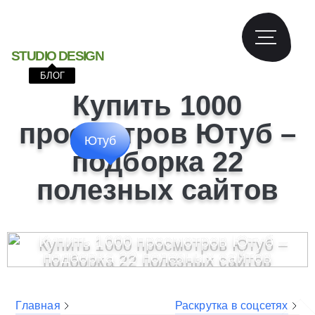
S
T
U
D
I
O
D
E
S
I
G
N
БЛОГ
Купить 1000
просмотров Ютуб –
Ютуб
подборка 22
полезных сайтов
Главная
Раскрутка в соцсетях