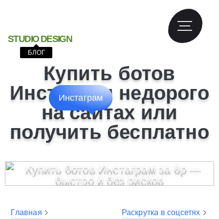
S
T
U
D
I
O
D
E
S
I
G
N
БЛОГ
Купить ботов
Инстаграм недорого
Инстаграм
на сайтах или
получить бесплатно
Главная
Раскрутка в соцсетях