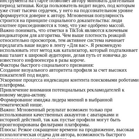
инструмента на старте позволяет автору миновать длительный
период затишья. Когда пользователь видит видео, под которым
уже стоят тысячи сердечек, у него на подсознательном уровне
формируется доверие к автору. Мгновенная популярность
строится на принципе социального доказательства: люди
охотнее присоединяются к тому, что уже одобрено массой.
Важно понимать, что отметки в TikTok являются ключевым
индикатором для алгоритма. Чем выше плотность реакций
относительно просмотров, тем активнее система начинает
предлагать ваше видео в ленту «Для вас». Я рекомендую
использовать этот метод как катализатор, который подталкивает
ваш талант к широкой аудитории, делая путь от новичка до
известного инфлюенсера в разы короче.
Факторы быстрого социального признания:
Создание визуального авторитета профиля за счет высоких
показателей под видео.
Ускорение процесса индексации контента поисковыми роботами
платформы.
Привлечение внимания потенциальных рекламодателей к
новому медиа-активу.
Формирование имиджа лидера мнений в выбранной
тематической нише.
Важно: Мгновенный результат возможен только при
использовании качественных аккаунтов с аватарками и
историей действий, так как пустые профили могут быть
проигнорированы фильтрами платформы.
Плюсы: Резкое сокращение времени на продвижение, высокая
психологическая отдача для автора, возможность быстрого