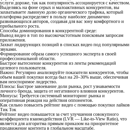
услуги дороже, так как популярность ассоциируется с качеством.
Выделяясь на фоне серых и малоактивных конкурентов, вы
захватываете львиную долю органического трафика, который
платформа распределяет в пользу наиболее динамично
развивающихся авторов, создавая для вас зону комфортного и
прибыльного роста.
Способы доминирования в конкурентной среде:
Вывод видео в топ по высокочастотным поисковым запросам
приложения.
Захват лидирующих позиций в списках видео под популярными
звуками.
Формирование образа самого успешного эксперта в своей
профессиональной области.
Быстрое вытеснение конкурентов из ленты рекомендаций
целевого пользователя.
Важно: Регулярно анализируйте показатели конкурентов, чтобы
объем вашей покупки всегда был на 20–30% выше, обеспечивая
вам неоспоримое лидерство.
Плюсы: Быстрое завоевание доли рынка, рост узнаваемости
личного бренда, защита от негативного влияния конкурентов.
Минусы: Требуется системный мониторинг рынка и
оперативная реакция на действия оппонентов.
Как сильно повысить рейтинг видео с помощью покупки лайков
Тик Ток
Рейтинг видео повышается за счет улучшения совокупного
коэффициента взаимодействия (LVR — Like-to-View Ratio), что
является для алгоритма прямым приказом на приоритетное
продвижение контента в глобальном масштабе.