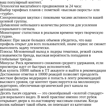
ваш популярный контент.
Технология масштабного продвижения за 24 часа:
Выбор тарифных планов с пометкой «высокая скорость» или
«турбо».
Синхронизация закупки с пиковыми часами активности вашей
целевой группы.
Добавление небольшого количества репостов для усиления
социального сигнала.
Мониторинг статистики в реальном времени через творческую
студию.
Важно: При заказе больших объемов убедитесь, что ваш
профиль открыт для всех пользователей, иначе сервис не сможет
выполнить задачу технически.
Плюсы: Мгновенный выход в лидеры тематики, резкий скачок
узнаваемости бренда, высокая вероятность попадания в
глобальные тренды.
Минусы: Риск временного снижения среднего удержания, если
просмотры идут от быстрых исполнителей.
Как купить 10000 лайков в ТТ аккаунте и выйти в рекомендации
Достижение отметки в 10000 реакций позволяет преодолеть
жесткие фильтры модерации и попасть в ленту рекомендаций
высокого уровня, где контент транслируется на миллионную
аудиторию, обеспечивая органический рост канала на
автопилоте.
Десять тысяч сердечек — это своеобразный «золотой стандарт»
для вирального видео. В моей практике именно этот рубеж
открывает двери к по-настоящему массовым охватам. Когда
ролик набирает такой объем, он переходит из категории