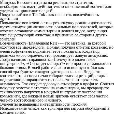
Минусы: Высокие затраты на реализацию стратегии,
необходимость иметь действительно качественный контент для
удержания пришедших людей.
Покупка лайков в Tik Tok - как повысить вовлечённость
аудитории
Повышение вовлеченности через покупку реакций достигается
путем стимуляции активности реальных пользователей, которые
охотнее оставляют комментарии и делятся видео, когда видят
уже существующий ажиотаж и признание со стороны других
зрителей.
Вовлеченность (Engagement Rate) — это метрика, за которой
охотятся все маркетологи. Прямая покупка отметок косвенно, но
очень эффективно поднимает этот показатель. Когда под
роликом много сердечек, это провоцирует живую дискуссию.
Люди начинают спрашивать: «Почему это видео такое
популярное?», «О чем здесь спорят?» или просто соглашаются с
большинством. В моей работе я часто использую лайки как
способ «разбудить» спящую аудиторию канала. Видя, что
контент автора снова начал собирать тысячи реакций, старые
подписчики возвращаются и снова начинают проявлять
активность. Это создает здоровую атмосферу в профиле. Сочетая
покупку отметок с ответами на комментарии, вы превращаете
техническую накрутку в мощный инструмент построения
комьюнити, где каждый новый зритель чувствует себя частью
чего-то востребованного и живого.
Элементы повышения интерактивности профиля:
Использование лайков как триггера для запуска обсуждений в
комментариях.