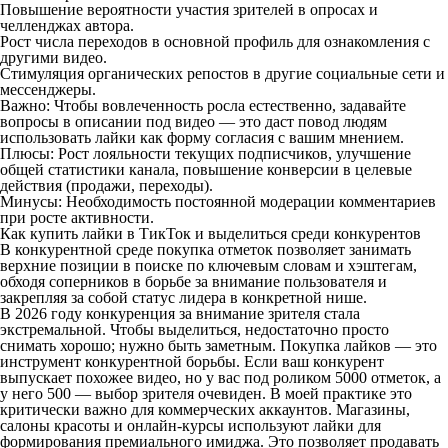
Повышение вероятности участия зрителей в опросах и
челленджах автора.
Рост числа переходов в основной профиль для ознакомления с
другими видео.
Стимуляция органических репостов в другие социальные сети и
мессенджеры.
Важно: Чтобы вовлеченность росла естественно, задавайте
вопросы в описании под видео — это даст повод людям
использовать лайки как форму согласия с вашим мнением.
Плюсы: Рост лояльности текущих подписчиков, улучшение
общей статистики канала, повышение конверсии в целевые
действия (продажи, переходы).
Минусы: Необходимость постоянной модерации комментариев
при росте активности.
Как купить лайки в ТикТок и выделиться среди конкурентов
В конкурентной среде покупка отметок позволяет занимать
верхние позиции в поиске по ключевым словам и хэштегам,
обходя соперников в борьбе за внимание пользователя и
закрепляя за собой статус лидера в конкретной нише.
В 2026 году конкуренция за внимание зрителя стала
экстремальной. Чтобы выделиться, недостаточно просто
снимать хорошо; нужно быть заметным. Покупка лайков — это
инструмент конкурентной борьбы. Если ваш конкурент
выпускает похожее видео, но у вас под роликом 5000 отметок, а
у него 500 — выбор зрителя очевиден. В моей практике это
критически важно для коммерческих аккаунтов. Магазины,
салоны красоты и онлайн-курсы используют лайки для
формирования премиального имиджа. Это позволяет продавать