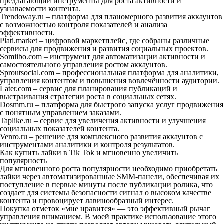
предлагающий инструменты для роста активности и
узнаваемости контента.
Trendoway.ru – платформа для планомерного развития аккаунтов
с возможностью контроля показателей и анализа
эффективности.
Plati.market – цифровой маркетплейс, где собраны различные
сервисы для продвижения и развития социальных проектов.
Somiibo.com – инструмент для автоматизации активности и
самостоятельного управления ростом аккаунтов.
Sproutsocial.com – профессиональная платформа для аналитики,
управления контентом и повышения вовлечённости аудитории.
Later.com – сервис для планирования публикаций и
выстраивания стратегии роста в социальных сетях.
Dosmm.ru – платформа для быстрого запуска услуг продвижения
с понятным управлением заказами.
Taplike.ru – сервис для увеличения активности и улучшения
социальных показателей контента.
Venro.ru – решение для комплексного развития аккаунтов с
инструментами аналитики и контроля результатов.
Как купить лайки в Tik Tok и мгновенно увеличить
популярность
Для мгновенного роста популярности необходимо приобретать
лайки через автоматизированные SMM-панели, обеспечивая их
поступление в первые минуты после публикации ролика, что
создает для системы безопасности сигнал о высоком качестве
контента и провоцирует лавинообразный интерес.
Покупка отметок «мне нравится» — это эффективный рычаг
управления вниманием. В моей практике использование этого