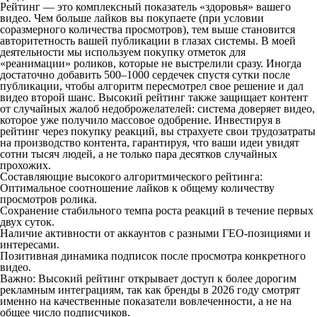
Рейтинг — это комплексный показатель «здоровья» вашего
видео. Чем больше лайков вы покупаете (при условии
соразмерного количества просмотров), тем выше становится
авторитетность вашей публикации в глазах системы. В моей
деятельности мы используем покупку отметок для
«реанимации» роликов, которые не выстрелили сразу. Иногда
достаточно добавить 500–1000 сердечек спустя сутки после
публикации, чтобы алгоритм пересмотрел свое решение и дал
видео второй шанс. Высокий рейтинг также защищает контент
от случайных жалоб недоброжелателей: система доверяет видео,
которое уже получило массовое одобрение. Инвестируя в
рейтинг через покупку реакций, вы страхуете свои трудозатраты
на производство контента, гарантируя, что ваши идеи увидят
сотни тысяч людей, а не только пара десятков случайных
прохожих.
Составляющие высокого алгоритмического рейтинга:
Оптимальное соотношение лайков к общему количеству
просмотров ролика.
Сохранение стабильного темпа роста реакций в течение первых
двух суток.
Наличие активности от аккаунтов с разными ГЕО-позициями и
интересами.
Позитивная динамика подписок после просмотра конкретного
видео.
Важно: Высокий рейтинг открывает доступ к более дорогим
рекламным интеграциям, так как бренды в 2026 году смотрят
именно на качественные показатели вовлеченности, а не на
общее число подписчиков.