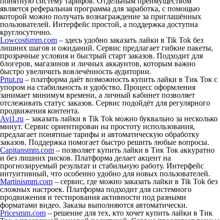
понятную систему тарифов. Отдельным преимуществом
является реферальная программа для заработка, с помощью
которой можно получать вознаграждение за приглашённых
пользователей. Интерфейс простой, а поддержка доступна
круглосуточно.
Lowcostsmm.com
– здесь удобно заказать лайки в Tik Tok без
лишних шагов и ожиданий. Сервис предлагает гибкие пакеты,
прозрачные условия и быстрый старт заказов. Подходит для
блогеров, магазинов и личных аккаунтов, которым важно
быстро увеличить вовлечённость аудитории.
Prtut.ru
– платформа даёт возможность купить лайки в Тик Ток с
упором на стабильность и удобство. Процесс оформления
занимает минимум времени, а личный кабинет позволяет
отслеживать статус заказов. Сервис подойдёт для регулярного
продвижения контента.
Avi1.ru
– заказать лайки в Tik Tok можно буквально за несколько
минут. Сервис ориентирован на простоту использования,
предлагает понятные тарифы и автоматическую обработку
заказов. Поддержка помогает быстро решить любые вопросы.
Capitansmm.com
– позволяет купить лайки в Тик Ток аккуратно
и без лишних рисков. Платформа делает акцент на
прогнозируемый результат и стабильную работу. Интерфейс
интуитивный, что особенно удобно для новых пользователей.
Martinismm.com
– сервис, где можно заказать лайки в Tik Tok без
сложных настроек. Платформа подходит для системного
продвижения и тестирования активности под разными
форматами видео. Заказы выполняются автоматически.
Pricesmm.com
– решение для тех, кто хочет купить лайки в Тик