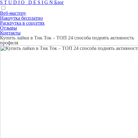
S
T
U
D
I
O
D
E
S
I
G
N
Блог
Веб-мастеру
Накрутка бесплатно
Раскрутка в соцсетях
Отзывы
Контакты
Купить лайки в Тик Ток – ТОП 24 способа поднять активность
профиля