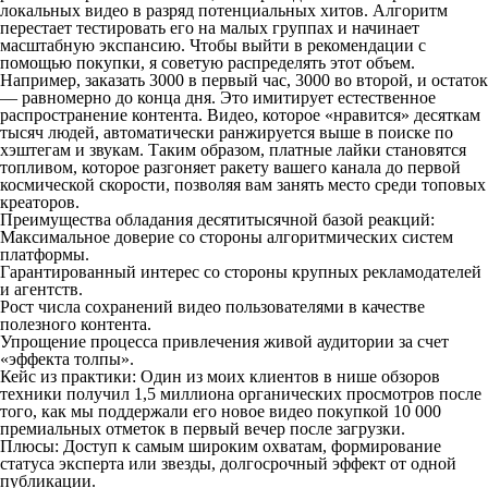
локальных видео в разряд потенциальных хитов. Алгоритм
перестает тестировать его на малых группах и начинает
масштабную экспансию. Чтобы выйти в рекомендации с
помощью покупки, я советую распределять этот объем.
Например, заказать 3000 в первый час, 3000 во второй, и остаток
— равномерно до конца дня. Это имитирует естественное
распространение контента. Видео, которое «нравится» десяткам
тысяч людей, автоматически ранжируется выше в поиске по
хэштегам и звукам. Таким образом, платные лайки становятся
топливом, которое разгоняет ракету вашего канала до первой
космической скорости, позволяя вам занять место среди топовых
креаторов.
Преимущества обладания десятитысячной базой реакций:
Максимальное доверие со стороны алгоритмических систем
платформы.
Гарантированный интерес со стороны крупных рекламодателей
и агентств.
Рост числа сохранений видео пользователями в качестве
полезного контента.
Упрощение процесса привлечения живой аудитории за счет
«эффекта толпы».
Кейс из практики: Один из моих клиентов в нише обзоров
техники получил 1,5 миллиона органических просмотров после
того, как мы поддержали его новое видео покупкой 10 000
премиальных отметок в первый вечер после загрузки.
Плюсы: Доступ к самым широким охватам, формирование
статуса эксперта или звезды, долгосрочный эффект от одной
публикации.