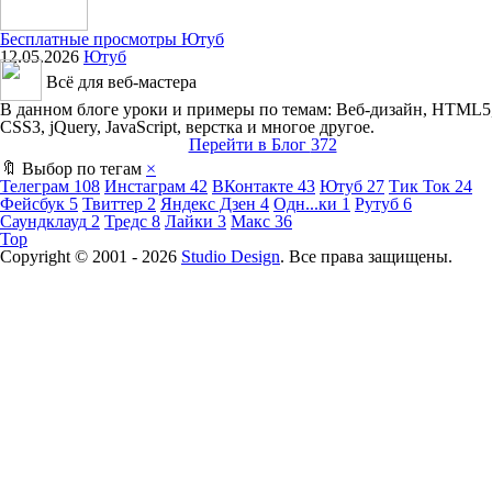
Бесплатные просмотры Ютуб
12.05.2026
Ютуб
Всё для веб-мастера
В данном блоге уроки и примеры по темам: Веб-дизайн, HTML5
CSS3, jQuery, JavaScript, верстка и многое другое.
Перейти в Блог
372
🔖 Выбор по тегам
×
Телеграм
108
Инстаграм
42
ВКонтакте
43
Ютуб
27
Тик Ток
24
Фейсбук
5
Твиттер
2
Яндекс Дзен
4
Одн...ки
1
Рутуб
6
Саундклауд
2
Тредс
8
Лайки
3
Макс
36
Top
Copyright © 2001 -
2026
Studio Design
. Все права защищены.