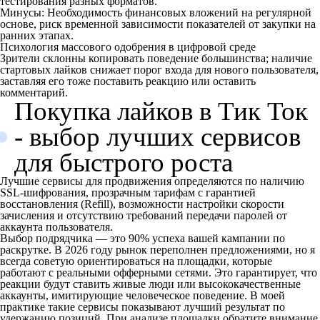
тестирования разных форматов.
Минусы: Необходимость финансовых вложений на регулярной
основе, риск временной зависимости показателей от закупки на
ранних этапах.
Психология массового одобрения в цифровой среде
Зрители склонны копировать поведение большинства; наличие
стартовых лайков снижает порог входа для нового пользователя,
заставляя его тоже поставить реакцию или оставить
комментарий.
Покупка лайков в Тик Ток
- выбор лучших сервисов
для быстрого роста
Лучшие сервисы для продвижения определяются по наличию
SSL-шифрования, прозрачным тарифам с гарантией
восстановления (Refill), возможности настройки скорости
зачисления и отсутствию требований передачи паролей от
аккаунта пользователя.
Выбор подрядчика — это 90% успеха вашей кампании по
раскрутке. В 2026 году рынок переполнен предложениями, но я
всегда советую ориентироваться на площадки, которые
работают с реальными офферными сетями. Это гарантирует, что
реакции будут ставить живые люди или высококачественные
аккаунты, имитирующие человеческое поведение. В моей
практике такие сервисы показывают лучший результат по
удержанию позиций. При анализе площадки обратите внимание