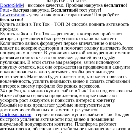
накрутки - в статье.
DoctorSMM
- высокое качество. Пробная накрутка
бесплатно
!
Prtut
- быстрая накрутка.
Бесплатный
тест услуг!
Lowcostsmm
- услуги накрутки с гарантиями! Попробуйте
бесплатно
!
Купить лайки в Тик Ток – ТОП 24 способа поднять активность
профиля
Купить лайки в Тик Ток — решение, к которому прибегают
авторы, стремящиеся быстрее усилить отклик на контент.
Количество лайков формирует первое впечатление о видео,
влияет на доверие аудитории и помогает ролику выглядеть более
популярным в ленте. В условиях высокой конкуренции именно
ранняя активность часто определяет дальнейшую судьбу
публикации. В этой статье мы разберём, зачем используют
покупку отметок, как она отражается на продвижении аккаунта
и какие нюансы важно учитывать, чтобы рост выглядел
естественно. Материал будет полезен тем, кто хочет повысить
вовлечённость, усилить видимость видео и создать стабильный
интерес к своему профилю без резких перекосов.
24 приёма, как можно купить лайки в Тик Ток и поднять охваты
Ниже собраны сервисы продвижения, которые помогают
ускорить рост аккаунтов и повысить интерес к контенту.
Каждый из них предлагает удобные инструменты для
достижения стабильных и заметных результатов.
Doctorsmm.com
– сервис позволяет купить лайки в Тик Ток для
быстрого усиления активности под видео и повышения
визуальной популярности контента. Платформа работает
автоматически, обеспечивает стабильное выполнение заказов и