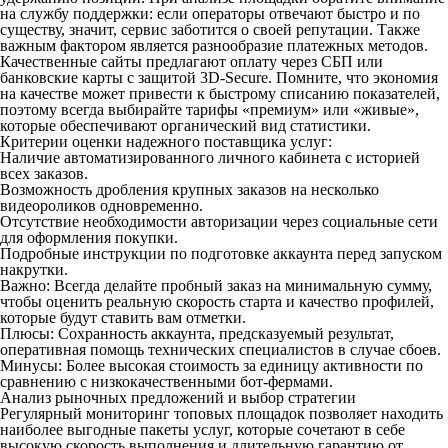
на службу поддержки: если операторы отвечают быстро и по
существу, значит, сервис заботится о своей репутации. Также
важным фактором является разнообразие платежных методов.
Качественные сайты предлагают оплату через СБП или
банковские карты с защитой 3D-Secure. Помните, что экономия
на качестве может привести к быстрому списанию показателей,
поэтому всегда выбирайте тарифы «премиум» или «живые»,
которые обеспечивают органический вид статистики.
Критерии оценки надежного поставщика услуг:
Наличие автоматизированного личного кабинета с историей
всех заказов.
Возможность дробления крупных заказов на несколько
видеороликов одновременно.
Отсутствие необходимости авторизации через социальные сети
для оформления покупки.
Подробные инструкции по подготовке аккаунта перед запуском
накрутки.
Важно: Всегда делайте пробный заказ на минимальную сумму,
чтобы оценить реальную скорость старта и качество профилей,
которые будут ставить вам отметки.
Плюсы: Сохранность аккаунта, предсказуемый результат,
оперативная помощь технических специалистов в случае сбоев.
Минусы: Более высокая стоимость за единицу активности по
сравнению с низкокачественными бот-фермами.
Анализ рыночных предложений и выбор стратегии
Регулярный мониторинг топовых площадок позволяет находить
наиболее выгодные пакеты услуг, которые сочетают в себе
высокую скорость выполнения и длительную гарантию от