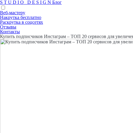
S
T
U
D
I
O
D
E
S
I
G
N
Блог
Веб-мастеру
Накрутка бесплатно
Раскрутка в соцсетях
Отзывы
Контакты
Купить подписчиков Инстаграм – ТОП 20 сервисов для увеличен