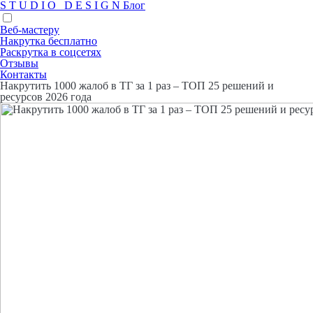
S
T
U
D
I
O
D
E
S
I
G
N
Блог
Веб-мастеру
Накрутка бесплатно
Раскрутка в соцсетях
Отзывы
Контакты
Накрутить 1000 жалоб в ТГ за 1 раз – ТОП 25 решений и
ресурсов 2026 года