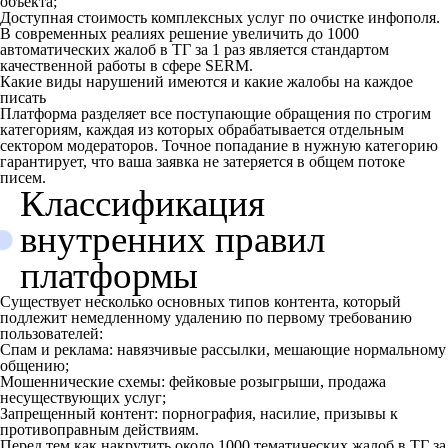
объекта;
Доступная стоимость комплексных услуг по очистке инфополя.
В современных реалиях решение увеличить до 1000
автоматических жалоб в ТГ за 1 раз является стандартом
качественной работы в сфере SERM.
Какие виды нарушений имеются и какие жалобы на каждое
писать
Платформа разделяет все поступающие обращения по строгим
категориям, каждая из которых обрабатывается отдельным
сектором модераторов. Точное попадание в нужную категорию
гарантирует, что ваша заявка не затеряется в общем потоке
писем.
Классификация
внутренних правил
платформы
Существует несколько основных типов контента, который
подлежит немедленному удалению по первому требованию
пользователей:
Спам и реклама: навязчивые рассылки, мешающие нормальному
общению;
Мошеннические схемы: фейковые розыгрыши, продажа
несуществующих услуг;
Запрещенный контент: порнография, насилие, призывы к
противоправным действиям.
Перед тем как накрутить около 1000 тематических жалоб в ТГ за