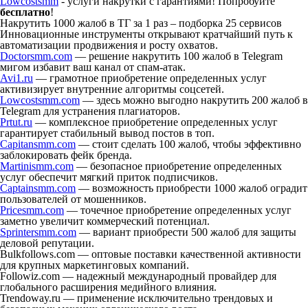
Lowcostsmm
- услуги накрутки с гарантиями! Попробуйте
бесплатно
!
Накрутить 1000 жалоб в ТГ за 1 раз – подборка 25 сервисов
Инновационные инструменты открывают кратчайший путь к
автоматизации продвижения и росту охватов.
Doctorsmm.com
— решение накрутить 100 жалоб в Telegram
мигом избавит ваш канал от спам-атак.
Avi1.ru
— грамотное приобретение определенных услуг
активизирует внутренние алгоритмы соцсетей.
Lowcostsmm.com
— здесь можно выгодно накрутить 200 жалоб в
Telegram для устранения плагиаторов.
Prtut.ru
— комплексное приобретение определенных услуг
гарантирует стабильный вывод постов в топ.
Capitansmm.com
— стоит сделать 100 жалоб, чтобы эффективно
заблокировать фейк бренда.
Martinismm.com
— безопасное приобретение определенных
услуг обеспечит мягкий приток подписчиков.
Captainsmm.com
— возможность приобрести 1000 жалоб оградит
пользователей от мошенников.
Pricesmm.com
— точечное приобретение определенных услуг
заметно увеличит коммерческий потенциал.
Sprintersmm.com
— вариант приобрести 500 жалоб для защиты
деловой репутации.
Bulkfollows.com — оптовые поставки качественной активности
для крупных маркетинговых компаний.
Followiz.com — надежный международный провайдер для
глобального расширения медийного влияния.
Trendoway.ru — применение исключительно трендовых и