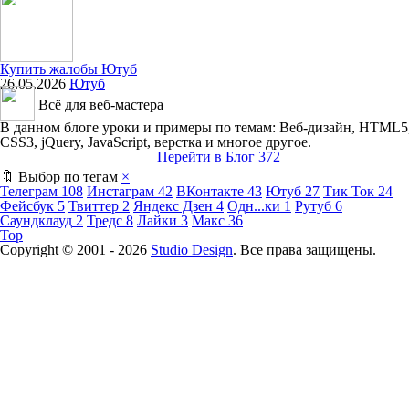
Купить жалобы Ютуб
26.05.2026
Ютуб
Всё для веб-мастера
В данном блоге уроки и примеры по темам: Веб-дизайн, HTML5
CSS3, jQuery, JavaScript, верстка и многое другое.
Перейти в Блог
372
🔖 Выбор по тегам
×
Телеграм
108
Инстаграм
42
ВКонтакте
43
Ютуб
27
Тик Ток
24
Фейсбук
5
Твиттер
2
Яндекс Дзен
4
Одн...ки
1
Рутуб
6
Саундклауд
2
Тредс
8
Лайки
3
Макс
36
Top
Copyright © 2001 -
2026
Studio Design
. Все права защищены.