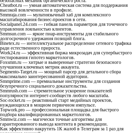
безопасных механик органического роста.
Cheatbot.ru — умная автоматическая система для поддержания
высокой вовлеченности в профиле.
Smmraja.com — мультиязычный хаб для комплексного
масштабирования бизнес-проектов в сети.
Socialpanel.24.com — гибкая панель параметров для точечного
управления лояльностью клиентов.
Smmsun.com — яркие пиар-инструменты для стабильного
долгосрочного удержания позиций блога.
Binetex.ru — интеллектуальное распределение сетевого трафика
ради естественного прироста.
Work24.ru — эффективная биржа микрозадач для супербыстрого
тестирования гипотез маркетологов.
Foxsmm.ru — хитрые и выверенные стратегии безопасного
улучшения ключевых метрик аккаунта.
Segmento-Target.ru — мощный парсер для детального сбора
максимально заинтересованной аудитории.
Smmprime.com — премиальные инструменты для создания
безупречного социального доказательства.
Smmrush.com — стремительное ускорение показателей
популярности интернет-сообществ любого масштаба.
Soc-rocket.ru — реактивный старт медийных проектов,
нуждающихся в мощном первичном импульсе.
Topwork.pro — профессиональная площадка для быстрого
подбора квалифицированных маркетологов.
Smmwiz.com — магически точные алгоритмы для
гарантированного вывода контента в рекомендации.
Как эффективно накрутить 1К жалоб в Телеграм за 1 раз для