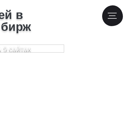
ей в
 бирж