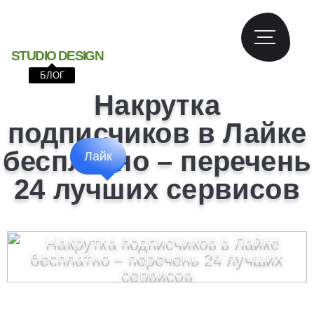
S
T
U
D
I
O
D
E
S
I
G
N
БЛОГ
Накрутка
подписчиков в Лайке
бесплатно – перечень
Лайк
24 лучших сервисов