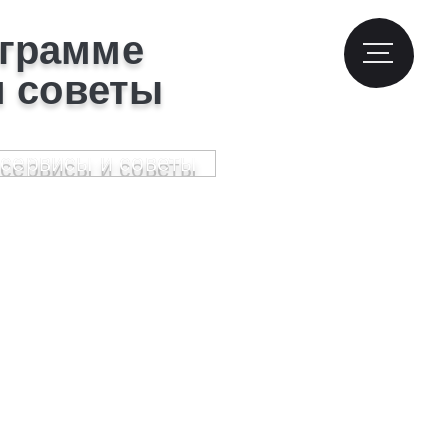
еграмме
и советы