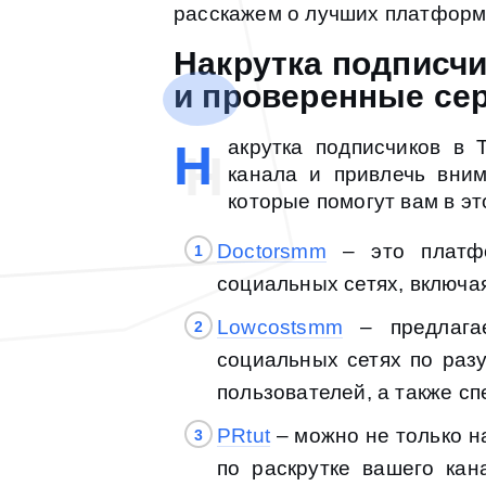
расскажем о лучших платформ
Накрутка подписчи
и проверенные се
Н
акрутка подписчиков в
канала и привлечь вни
которые помогут вам в эт
Doctorsmm
– это платфо
социальных сетях, включа
Lowcostsmm
– предлагае
социальных сетях по раз
пользователей, а также с
PRtut
– можно не только н
по раскрутке вашего кан