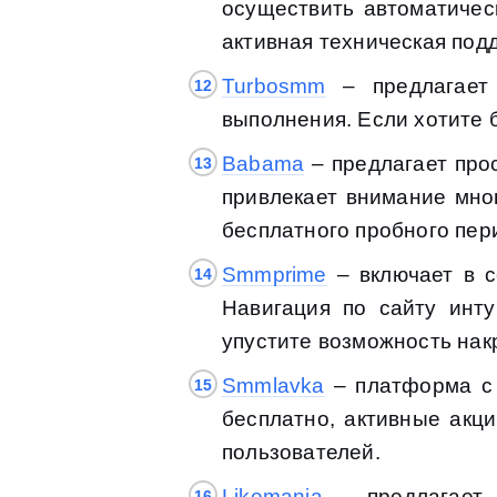
осуществить автоматичес
активная техническая под
Turbosmm
– предлагает 
выполнения. Если хотите 
Babama
– предлагает прос
привлекает внимание мно
бесплатного пробного пер
Smmprime
– включает в с
Навигация по сайту инт
упустите возможность нак
Smmlavka
– платформа с 
бесплатно, активные ак
пользователей.
Likemania
– предлагает 