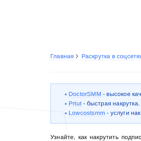
Главная
Раскрутка в соцсетя
DoctorSMM
- высокое ка
Prtut
- быстрая накрутка
Lowcostsmm
- услуги на
Узнайте, как накрутить подп