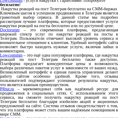
Lowcostsmm
- услуги накрутки с гарантиями! Попробуйте
бесплатно
!
Накрутка реакций на пост Телеграм бесплатно на СММ-биржах
К
лючевым шагом в успешном продвижении в Телеграм является
грамотный выбор сервиса. В данной статье мы подробно
рассмотрим лучшие платформы, которые предоставляют услуги
накрутки реакций на посты бесплатно или по доступной цене.
Doctorsmm
– это современная платформа, предлагающая
широкий спектр услуг по накрутке реакций на посты в
Телеграм. Пользователи отмечают высокий уровень сервиса и
внимательное отношение к клиентам. Удобный интерфейс сайта
позволяет быстро находить нужные услуги, включая лайки и
комментарии.
Lowcostsmm
– это ещё одна популярная платформа, где накрутка
реакций на пост Телеграм бесплатно также доступно.
Платформа предлагает конкурентные цены и возможность
выбора различных пакетов услуг в зависимости от ваших нужд.
Великолепный интерфейс и единая панель управления делают
работу сайтом особенно удобной. Кроме того, отзывы
пользователей подтверждают успешные результаты накрутки,
что является важным преимуществом.
PRtut.ru
– зарекомендовал себя как надёжный ресурс для
продвижения в социальных сетях. С использованием этого
сервиса, вы сможете получить накрутку реакций на пост
Телеграм бесплатно благодаря изобилию акций и акционных
предложений на сайте. Система отзывов свидетельствует о том,
что эта платформа может стать вашим надёжным помощником в
мире СММ.