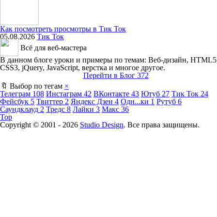
Как посмотреть просмотры в Тик Ток
05.08.2026
Тик Ток
Всё для веб-мастера
В данном блоге уроки и примеры по темам: Веб-дизайн, HTML5
CSS3, jQuery, JavaScript, верстка и многое другое.
Перейти в Блог
372
🔖 Выбор по тегам
×
Телеграм
108
Инстаграм
42
ВКонтакте
43
Ютуб
27
Тик Ток
24
Фейсбук
5
Твиттер
2
Яндекс Дзен
4
Одн...ки
1
Рутуб
6
Саундклауд
2
Тредс
8
Лайки
3
Макс
36
Top
Copyright © 2001 -
2026
Studio Design
. Все права защищены.