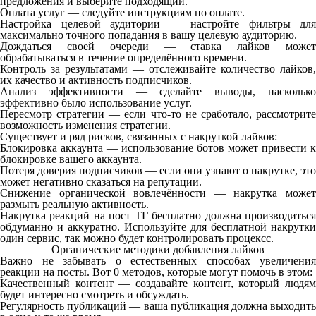
предложения и выберите подходящий.
Оплата услуг — следуйте инструкциям по оплате.
Настройка целевой аудитории — настройте фильтры для
максимально точного попадания в вашу целевую аудиторию.
Дождаться своей очереди — ставка лайков может
обрабатываться в течение определённого времени.
Контроль за результатами — отслеживайте количество лайков,
их качество и активность подписчиков.
Анализ эффективности — сделайте выводы, насколько
эффективно было использование услуг.
Пересмотр стратегии — если что-то не сработало, рассмотрите
возможность изменения стратегии.
Существует и ряд рисков, связанных с накруткой лайков:
Блокировка аккаунта — использование ботов может привести к
блокировке вашего аккаунта.
Потеря доверия подписчиков — если они узнают о накрутке, это
может негативно сказаться на репутации.
Снижение органической вовлечённости — накрутка может
размыть реальную активность.
Накрутка реакций на пост ТГ бесплатно должна производиться
обдуманно и аккуратно. Используйте для бесплатной накрутки
один сервис, так можно будет контролировать процексс.
Органические методики добавления лайков
В
ажно не забывать о естественных способах увеличения
реакции на посты. Вот 0 методов, которые могут помочь в этом:
Качественный контент — создавайте контент, который людям
будет интересно смотреть и обсуждать.
Регулярность публикаций — ваша публикация должна выходить