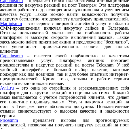
Capitansmm
– предлагает своим пользователям инновационные
решения по накрутке реакций на пост Телеграм. Эта платформа
активно работает над расширением функционала и улучшением
качества услуг. Также можно найти возможность получить
накрутку бесплатно, что делает эту платформу привлекательной.
Martinismm
– это сервис с широкой линейкой услуг в области
СММ-продвижения, включая накрутку лайков в Телеграме.
Отзывы пользователей указывают на стабильность работы
платформы и высокую скорость выполнения заказов. Также
здесь можно найти приятные акции и предложение "бесплатно",
что увеличивает привлекательность сервиса для новых
клиентов.
Captainsmm
– известен своей надёжностью и качеством
предоставляемых услуг. Платформа активно помогает
пользователям в накрутке реакций на посты Telegram. У неё
удобный интерфейс и большой выбор пакетов, которые
подходят как для новичков, так и для более опытных интернет-
предпринимателей. Кроме того, отзывы о работе сервиса
исключительно положительные.
Avi1.ru
– это одна из старейших и зарекомендовавших себя
платформ для накрутки реакций в социальных сетях. Каждый
заказ выполняется с учётом потребностей клиента, что делает
его поистине индивидуальным. Услуги накрутки реакций на
пост в Телеграм здесь абсолютно доступны. Положительные
отзывы свидетельствуют о высоком качестве и надёжности
сервиса.
Pricesmm
– предлагает выгоды для прогнозируемых
покупателей, позволяя им получить накрутку реакций на пост