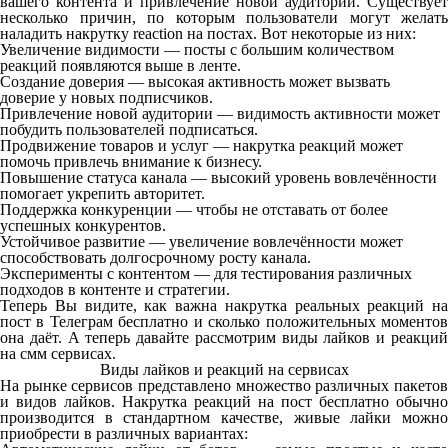
вашего контента и привлечение новой аудитории. Существует
несколько причин, по которым пользователи могут желать
наладить накрутку reaction на постах. Вот некоторые из них:
Увеличение видимости — посты с большим количеством
реакций появляются выше в ленте.
Создание доверия — высокая активность может вызвать
доверие у новых подписчиков.
Привлечение новой аудитории — видимость активности может
побудить пользователей подписаться.
Продвижение товаров и услуг — накрутка реакций может
помочь привлечь внимание к бизнесу.
Повышение статуса канала — высокий уровень вовлечённости
помогает укрепить авторитет.
Поддержка конкуренции — чтобы не отставать от более
успешных конкурентов.
Устойчивое развитие — увеличение вовлечённости может
способствовать долгосрочному росту канала.
Эксперименты с контентом — для тестирования различных
подходов в контенте и стратегии.
Теперь Вы видите, как важна накрутка реальных реакций на
пост в Телеграм бесплатно и сколько положительных моментов
она даёт. А теперь давайте рассмотрим виды лайков и реакций
на смм сервисах.
Виды лайков и реакций на сервисах
Н
а рынке сервисов представлено множество различных пакетов
и видов лайков. Накрутка реакций на пост бесплатно обычно
производится в стандартном качестве, живые лайки можно
приобрести в различных вариантах: