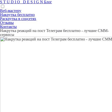
S
T
U
D
I
O
D
E
S
I
G
N
Блог
Веб-мастеру
Накрутка бесплатно
Раскрутка в соцсетях
Отзывы
Контакты
Накрутка реакций на пост Телеграм бесплатно - лучшие СММ-
сервисы