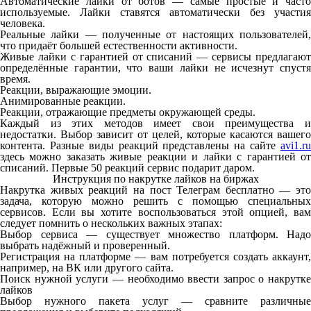
Автоматические лайки от ботов — самые простые и часто
используемые. Лайки ставятся автоматически без участия
человека.
Реальные лайки — полученные от настоящих пользователей,
что придаёт большей естественности активности.
Живые лайки с гарантией от списаний — сервисы предлагают
определённые гарантии, что ваши лайки не исчезнут спустя
время.
Реакции, выражающие эмоции.
Анимированные реакции.
Реакции, отражающие предметы окружающей среды.
Каждый из этих методов имеет свои преимущества и
недостатки. Выбор зависит от целей, которые касаются вашего
контента. Разные виды реакций представлены на сайте
avi1.ru
здесь можно заказать живые реакции и лайки с гарантией от
списаний. Первые 50 реакций сервис подарит даром.
Инструкция по накрутке лайков на биржах
Н
акрутка живых реакций на пост Телеграм бесплатно — это
задача, которую можно решить с помощью специальных
сервисов. Если вы хотите воспользоваться этой опцией, вам
следует помнить о нескольких важных этапах:
Выбор сервиса — существует множество платформ. Надо
выбрать надёжный и проверенный.
Регистрация на платформе — вам потребуется создать аккаунт,
например, на ВК или другого сайта.
Поиск нужной услуги — необходимо ввести запрос о накрутке
лайков
Выбор нужного пакета услуг — сравните различные