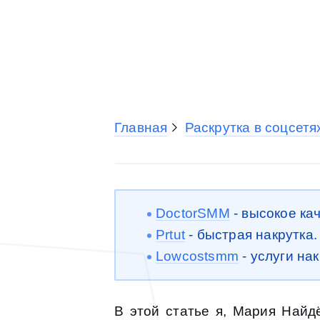
Главная
Раскрутка в соцсетя
DoctorSMM
- высокое ка
Prtut
- быстрая накрутка
Lowcostsmm
- услуги на
В этой статье я, Мария Найд