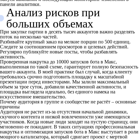
панели аналитики.
Анализ рисков при
больших объемах
При закупке партии в десять тысяч аккаунтов важно разделять
поток на несколько частей.
Разбивайте крупный заказ на мелкие порции по 500 единиц.
Следите за соотношением просмотров и целевых действий.
Регулярно публикуйте новые посты, чтобы разбавлять
активность.
Проверенная накрутка до 10000 запусков бота в Макс,
выполненная по такой схеме, гарантирует полную безопасность
вашего аккаунта. В моей практике был случай, когда клиенту
требовалось срочно подготовить площадку к масштабной
презентации перед инвесторами. Мы залили максимальный
объем за трое суток, добавили качественной активности, и
площадка выглядела идеально, без единого намека на
искусственное вмешательство.
Почему аудитория в группе и сообществе не растёт – основные
причины
Аудитория не растет из-за отсутствия начальной динамики,
скучного контента и низкой вовлеченности уже имеющихся
участников. Когда новые люди заходят на пустую страницу, они
мгновенно ее покидают. В таких ситуациях профессиональная
накрутка и оптимизация запусков бота в Макс выступает в роли
мощного катализатора, который сдвигает проект с мертвой