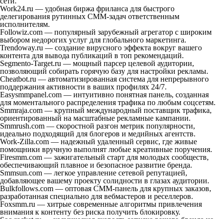
сети.
Work24.ru — удобная биржа фриланса для быстрого
делегирования рутинных СММ-задач ответственным
исполнителям.
Followiz.com — популярный зарубежный агрегатор с широким
выбором недорогих услуг для глобального маркетинга.
Trendoway.ru — создание вирусного эффекта вокруг вашего
контента для вывода публикаций в топ рекомендаций.
Segmento-Target.ru — мощный парсер целевой аудитории,
позволяющий собирать горячую базу для настройки рекламы.
Cheatbot.ru — автоматизированная система для непрерывного
поддержания активности в ваших профилях 24/7.
Easysmmpanel.com — интуитивно понятная панель, созданная
для моментального распределения трафика по любым соцсетям.
Smmraja.com — крупный международный поставщик трафика,
ориентированный на масштабные рекламные кампании.
Smmrush.com — скоростной разгон метрик популярности,
идеально подходящий для блогеров и медийных агентств.
Work-Zilla.com — надежный удаленный сервис, где живые
помощники вручную выполнят любые креативные поручения.
Firesmm.com — зажигательный старт для молодых сообществ,
обеспечивающий плавное и безопасное развитие бренда.
Smmsun.com — легкое управление сетевой репутацией,
добавляющее вашему проекту солидности в глазах аудитории.
Bulkfollows.com — оптовая СММ-панель для крупных заказов,
разработанная специально для вебмастеров и реселлеров.
Foxsmm.ru — хитрые современные алгоритмы привлечения
внимания к контенту без риска получить блокировку.