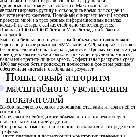
аналитики. Грамотно реализованная накрутка для
одновременного запуска веб-бота в Макс позволяет
автоматизировать рутину и освободить время для создания
качественного контента. Подобный синергетический эффект
проверен мной на трех разных информационных каналах,
каждый из которых сейчас стабильно монетизируется.
Накрутка 1000 и 10000 ботов в Макс без заданий, бана и
ожиданий
Быстро и безопасно получить такой объем участников можно
через специализированные SMM-панели API, которые работают
без привлечения бирж обмена заданиями. Преимущество метода
очевидно: вам не нужно выполнять чужие поручения, копить
баллы или тратить личное время. Эффективная раскрутка сразу
1000 запусков бота происходит полностью в фоновом режиме,
обеспечивая чистый и стабильный результат.
Пошаговый алгоритм
масштабного увеличения
показателей
Выбор надежного сервиса с хорошими отзывами и гарантией от
списаний.
Определение необходимого объема: для старта рекомендую
выбрать пакет на тысячу единиц.
Настройка параметров постепенного открытия и распределения
трафика.
Запуск кампании и последующий мониторинг изменений в