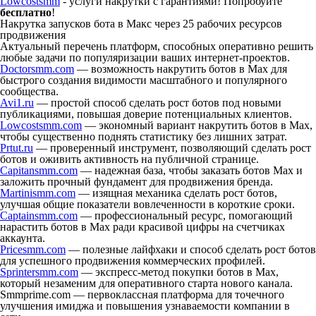
Lowcostsmm
- услуги накрутки с гарантиями! Попробуйте
бесплатно
!
Накрутка запусков бота в Макс через 25 рабочих ресурсов
продвижения
Актуальный перечень платформ, способных оперативно решить
любые задачи по популяризации ваших интернет-проектов.
Doctorsmm.com
— возможность накрутить ботов в Max для
быстрого создания видимости масштабного и популярного
сообщества.
Avi1.ru
— простой способ сделать рост ботов под новыми
публикациями, повышая доверие потенциальных клиентов.
Lowcostsmm.com
— экономный вариант накрутить ботов в Max,
чтобы существенно поднять статистику без лишних затрат.
Prtut.ru
— проверенный инструмент, позволяющий сделать рост
ботов и оживить активность на публичной странице.
Capitansmm.com
— надежная база, чтобы заказать ботов Max и
заложить прочный фундамент для продвижения бренда.
Martinismm.com
— изящная механика сделать рост ботов,
улучшая общие показатели вовлеченности в короткие сроки.
Captainsmm.com
— профессиональный ресурс, помогающий
нарастить ботов в Max ради красивой цифры на счетчиках
аккаунта.
Pricesmm.com
— полезные лайфхаки и способ сделать рост ботов
для успешного продвижения коммерческих профилей.
Sprintersmm.com
— экспресс-метод покупки ботов в Max,
который незаменим для оперативного старта нового канала.
Smmprime.com — первоклассная платформа для точечного
улучшения имиджа и повышения узнаваемости компании в