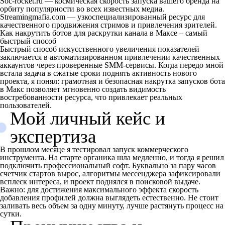
Soc-rocket.ru — космическая скорость запуска вашего бренда на
орбиту популярности во всех известных медиа.
Streamingmafia.com — узкоспециализированный ресурс для
качественного продвижения стримов и привлечения зрителей.
Как накрутить ботов для раскрутки канала в Максе – самый
быстрый способ
Быстрый способ искусственного увеличения показателей
заключается в автоматизированном привлечении качественных
аккаунтов через проверенные SMM-сервисы. Когда передо мной
встала задача в сжатые сроки поднять активность нового
проекта, я понял: грамотная и безопасная накрутка запусков бота
в Макс позволяет мгновенно создать видимость
востребованности ресурса, что привлекает реальных
пользователей.
Мой личный кейс и
экспертиза
В прошлом месяце я тестировал запуск коммерческого
инструмента. На старте органика шла медленно, и тогда я решил
подключить профессиональный софт. Буквально за пару часов
счетчик стартов вырос, алгоритмы мессенджера зафиксировали
всплеск интереса, и проект поднялся в поисковой выдаче.
Важно: для достижения максимального эффекта скорость
добавления профилей должна выглядеть естественно. Не стоит
заливать весь объем за одну минуту, лучше растянуть процесс на
сутки.