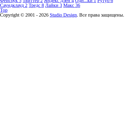
Фейсбук
5
Твиттер
2
Яндекс Дзен
4
Одн...ки
1
Рутуб
6
Саундклауд
2
Тредс
8
Лайки
3
Макс
36
Top
Copyright © 2001 -
2026
Studio Design
. Все права защищены.