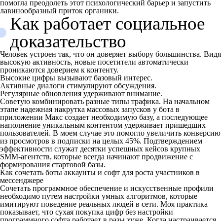
помогла преодолеть этот психологический барьер и запустить
лавинообразный приток органики.
Как работает социальное
доказательство
Человек устроен так, что он доверяет выбору большинства. Видя
высокую активность, новые посетители автоматически
проникаются доверием к контенту.
Высокие цифры вызывают базовый интерес.
Активные диалоги стимулируют обсуждения.
Регулярные обновления удерживают внимание.
Советую комбинировать разные типы трафика. На начальном
этапе надежная накрутка массовых запусков у бота в
приложении Макс создает необходимую базу, а последующее
наполнение уникальным контентом удерживает пришедших
пользователей. В моем случае это помогло увеличить конверсию
из просмотров в подписки на целых 45%. Подтверждением
эффективности служат десятки успешных кейсов крупных
SMM-агентств, которые всегда начинают продвижение с
формирования стартовой базы.
Как сочетать боты аккаунты и софт для роста участников в
мессенджере
Сочетать программное обеспечение и искусственные профили
необходимо путем настройки умных алгоритмов, которые
имитируют поведение реальных людей в сети. Моя практика
показывает, что сухая покупка цифр без настройки
программного софта работает в разы хуже. Когда настраивается