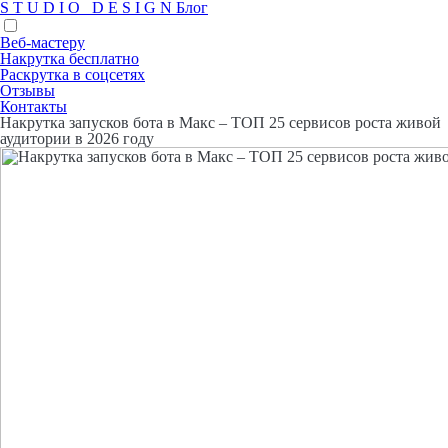
S
T
U
D
I
O
D
E
S
I
G
N
Блог
Веб-мастеру
Накрутка бесплатно
Раскрутка в соцсетях
Отзывы
Контакты
Накрутка запусков бота в Макс – ТОП 25 сервисов роста живой
аудитории в 2026 году