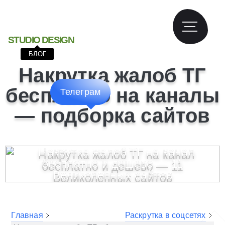
S
T
U
D
I
O
D
E
S
I
G
N
БЛОГ
Накрутка жалоб ТГ
бесплатно на каналы
Телеграм
— подборка сайтов
Главная
Раскрутка в соцсетях