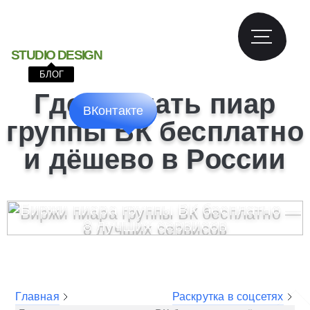
S
T
U
D
I
O
D
E
S
I
G
N
БЛОГ
Где сделать пиар
ВКонтакте
группы ВК бесплатно
и дёшево в России
Главная
Раскрутка в соцсетях