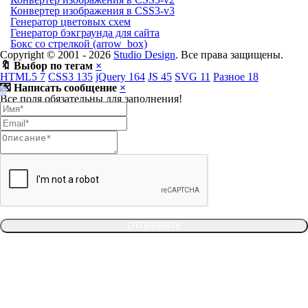
Конвертер изображения в CSS3-v3
Генератор цветовых схем
Генератор бэкграунда для сайта
Бокс со стрелкой (arrow_box)
Copyright © 2001 -
2026
Studio Design
. Все права защищены.
🔖 Выбор по тегам
×
HTML5
7
CSS3
135
jQuery
164
JS
45
SVG
11
Разное
18
💌 Написать сообщение
×
Все поля обязательны для заполнения!