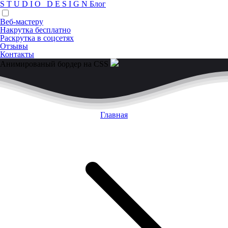
S
T
U
D
I
O
D
E
S
I
G
N
Блог
Веб-мастеру
Накрутка бесплатно
Раскрутка в соцсетях
Отзывы
Контакты
Анимированый бордер на CSS
Главная