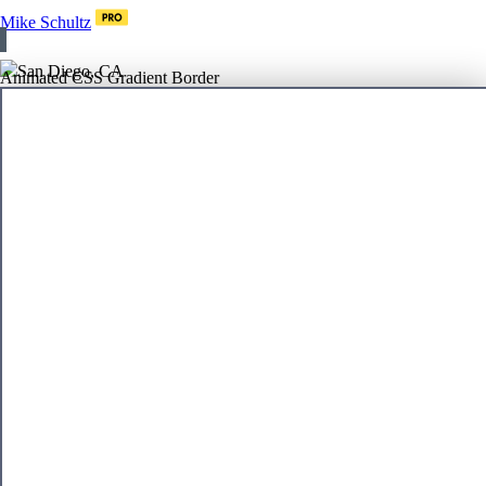
Mike Schultz
San Diego, CA
Animated CSS Gradient Border