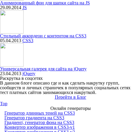
Анимированный фон для шапки сайта на JS
29.09.2014
JS
Стильный аккордеон с контентом на CSS3
05.04.2013
CSS3
Универсальная галерея для сайта на jQuery
23.04.2013
jQuery
Раскрутка в соцсетях
В данном блоге описано где и как сделать накрутку групп,
сообществ и личных страничек в популярных социальных сетях
тест платных сайтов занимающихся накруткой.
Перейти в Блог
Top
Онлайн генераторы
Генератор длинных теней на CSS3
Генератор градиента на CSS3
Градиент, генератор фона на CSS3
Конвертер изображения в CSS3-v1
Конвертер изображения в CSS3-v2