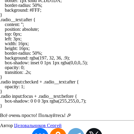
    border: 1px solid #CDD1DA;

    border-radius: 50%;

    background: #FFF;

}

.radio__text:after {

    content: '';

    position: absolute;

    top: 0px;

    left: 3px;

    width: 16px;

    height: 16px;

    border-radius: 50%;

    background: rgba(197, 32, 36, .9);

    box-shadow: inset 0 1px 1px rgba(0,0,0,.5);

    opacity: 0;

    transition: .2s;

}

.radio input:checked + .radio__text:after {

    opacity: 1;

}

.radio input:focus + .radio__text:before {

    box-shadow: 0 0 0 3px rgba(255,255,0,.7);

}

Всё очень просто! Пользуйтесь! 🎉
Автор
Целовальников Сергей