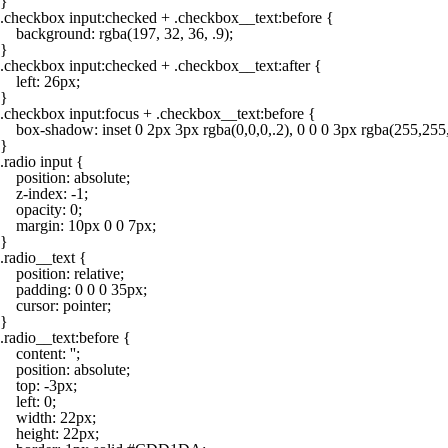
}

.checkbox input:checked + .checkbox__text:before {

    background: rgba(197, 32, 36, .9);

}

.checkbox input:checked + .checkbox__text:after {

    left: 26px;

}

.checkbox input:focus + .checkbox__text:before {

    box-shadow: inset 0 2px 3px rgba(0,0,0,.2), 0 0 0 3px rgba(255,255,0
}

.radio input {

    position: absolute;

    z-index: -1;

    opacity: 0;

    margin: 10px 0 0 7px;

}

.radio__text {

    position: relative;

    padding: 0 0 0 35px;

    cursor: pointer;

}

.radio__text:before {

    content: '';

    position: absolute;

    top: -3px;

    left: 0;

    width: 22px;

    height: 22px;
