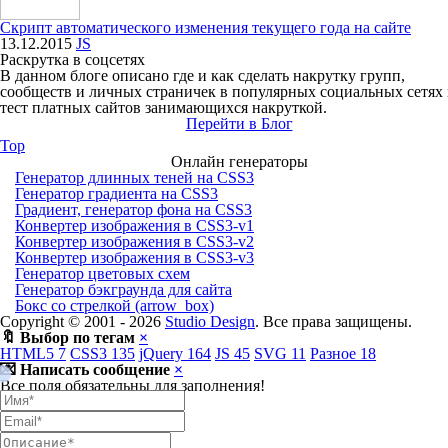
Скрипт автоматического изменения текущего года на сайте
13.12.2015
JS
Раскрутка в соцсетях
В данном блоге описано где и как сделать накрутку групп,
сообществ и личных страничек в популярных социальных сетях
тест платных сайтов занимающихся накруткой.
Перейти в Блог
Top
Онлайн генераторы
Генератор длинных теней на CSS3
Генератор градиента на CSS3
Градиент, генератор фона на CSS3
Конвертер изображения в CSS3-v1
Конвертер изображения в CSS3-v2
Конвертер изображения в CSS3-v3
Генератор цветовых схем
Генератор бэкграунда для сайта
Бокс со стрелкой (arrow_box)
Copyright © 2001 -
2026
Studio Design
. Все права защищены.
🔖 Выбор по тегам
×
HTML5
7
CSS3
135
jQuery
164
JS
45
SVG
11
Разное
18
💌 Написать сообщение
×
Все поля обязательны для заполнения!