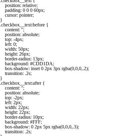
.checkbox__text {

    position: relative;

    padding: 0 0 0 60px;

    cursor: pointer;

}

.checkbox__text:before {

    content: '';

    position: absolute;

    top: -4px;

    left: 0;

    width: 50px;

    height: 26px;

    border-radius: 13px;

    background: #CDD1DA;

    box-shadow: inset 0 2px 3px rgba(0,0,0,.2);

    transition: .2s;

}

.checkbox__text:after {

    content: '';

    position: absolute;

    top: -2px;

    left: 2px;

    width: 22px;

    height: 22px;

    border-radius: 10px;

    background: #FFF;

    box-shadow: 0 2px 5px rgba(0,0,0,.3);

    transition: .2s;
