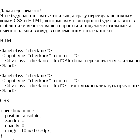
Давай сделаем это!
Я не буду расписывать что и как, а сразу перейду к основным
кодам CSS и HTML, которые вам надо просто будет вставить в
шаблон или верстку вашего проекта и получаете стильные, а
именно на мой взгляд, в современном стиле кнопки.
HTML
<label class="checkbox">
  <input type="checkbox" required="">
    <div class="checkbox__text">Чекбокс переключается кликом по 
</label>
<label class="checkbox">
  <input type="checkbox" required="">
    <div class="checkbox__text">... или можно кликнуть прямо по 
CSS
.checkbox input {

    position: absolute;

    z-index: -1;

    opacity: 0;

    margin: 10px 0 0 20px;

}
