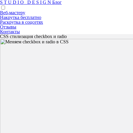
S
T
U
D
I
O
D
E
S
I
G
N
Блог
Веб-мастеру
Накрутка бесплатно
Раскрутка в соцсетях
Отзывы
Контакты
CSS стилизация checkbox и radio