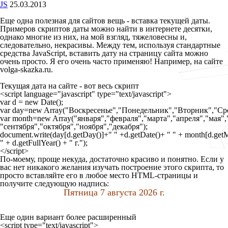
JS
25.03.2013
Еще одна полезная для сайтов вещь - вставка текущей даты.
Примеров скриптов даты можно найти в интернете десятки,
однако многие из них, на мой взгляд, тяжеловесны и,
следовательно, некрасивы. Между тем, используя стандартные
средства
JavaScript
, вставить дату на страницу сайта можно
очень просто. Я его очень часто применяю! Например, на сайте
volga-skazka.ru
.
Текущая дата на сайте - вот весь скрипт
<script language="javascript" type="text/javascript">

var d = new Date();

var day=new Array("Воскресенье","Понедельник","Вторник","Сре
var month=new Array("января","февраля","марта","апреля","мая",
"сентября","октября","ноября","декабря");

document.write(day[d.getDay()]+" " +d.getDate()+ " " + month[d.getMo
" + d.getFullYear() + " г.");

</script>
По-моему, проще некуда, достаточно красиво и понятно. Если у
вас нет никакого желания изучать построение этого скрипта, то
просто вставляйте его в любое место HTML-страницы и
получите следующую надпись:
Пятница 7 августа 2026 г.
Еще один вариант более расширенный
<script type="text/javascript">
