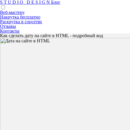
S
T
U
D
I
O
D
E
S
I
G
N
Блог
Веб-мастеру
Накрутка бесплатно
Раскрутка в соцсетях
Отзывы
Контакты
Как сделать дату на сайте в HTML - подробный код