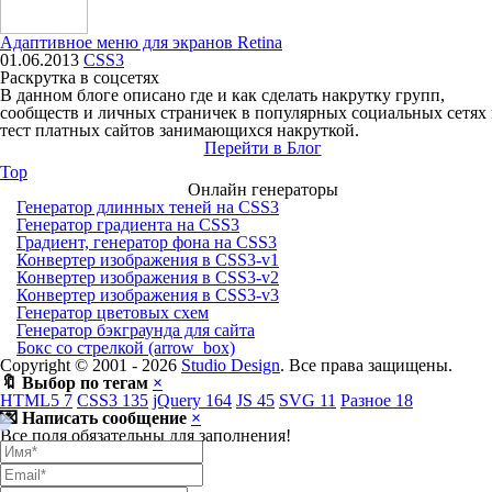
Адаптивное меню для экранов Retina
01.06.2013
CSS3
Раскрутка в соцсетях
В данном блоге описано где и как сделать накрутку групп,
сообществ и личных страничек в популярных социальных сетях
тест платных сайтов занимающихся накруткой.
Перейти в Блог
Top
Онлайн генераторы
Генератор длинных теней на CSS3
Генератор градиента на CSS3
Градиент, генератор фона на CSS3
Конвертер изображения в CSS3-v1
Конвертер изображения в CSS3-v2
Конвертер изображения в CSS3-v3
Генератор цветовых схем
Генератор бэкграунда для сайта
Бокс со стрелкой (arrow_box)
Copyright © 2001 -
2026
Studio Design
. Все права защищены.
🔖 Выбор по тегам
×
HTML5
7
CSS3
135
jQuery
164
JS
45
SVG
11
Разное
18
💌 Написать сообщение
×
Все поля обязательны для заполнения!