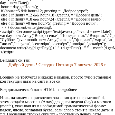
day = new Date();

 hour = day.getHours();

 if (hour>=5 && hour<12) greeting = "Доброе утро";

 else { if (hour>=12 && hour<18) greeting = "Добрый день";

 else { if (hour>=18 && hour<24) greeting = "Добрый вечер";

 else { if (hour>=0 && hour<5) greeting = "Доброй ночи";

 } } } document.write(greeting);

</script>  Сегодня<script type="text/javascript">var d = new Date();

var day=new Array("Воскресенье","Понедельник","Вторник","Сре
"Суббота");var month=new Array("января","февраля","марта","апр
"июля","августа","сентября","октября","ноября","декабря");

document.write(day[d.getDay()]+" " +d.getDate()+ " " + month[d.getMon
</script>
Выглядит он так:
Добрый день ! Сегодня
Пятница 7 августа 2026 г.
Вобщем не требуется никаких навыков, просто тупо вставляем
код текущей даты на сайт и все ок!
Код динамической даты HTML - подробнее
Итак, начинаем с присвоения значения даты переменной
d
,
затем создаём массивы (
Array
) для дней недели (
day
) и месяцев
(
month
), указывая их в необходимой грамматической форме:
падеж, число, заглавная буква, если слово стоит в начале даты и
т.п. Последняя строчка скрипта - собственно печать даты