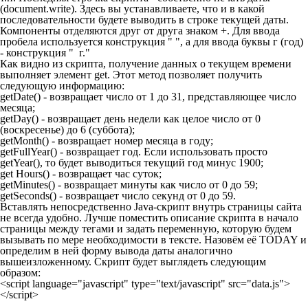
(
document.write
). Здесь вы устанавливаете, что и в какой
последовательности будете выводить в строке текущей даты.
Компоненты отделяются друг от друга знаком
+
. Для ввода
пробела используется конструкция
" "
, а для ввода буквы г (год)
- конструкция
" г."
Как видно из скрипта, получение данных о текущем времени
выполняет элемент
get
. Этот метод позволяет получить
следующую информацию:
getDate()
- возвращает число от 1 до 31, представляющее число
месяца;
getDay()
- возвращает день недели как целое число от 0
(воскресенье) до 6 (суббота);
getMonth()
- возвращает номер месяца в году;
getFullYear()
- возвращает год. Если использовать просто
getYear()
, то будет выводиться текущий год минус 1900;
get Hours()
- возвращает час суток;
getMinutes()
- возвращает минуты как число от 0 до 59;
getSeconds()
- возвращает число секунд от 0 до 59.
Вставлять непосредственно
Java
-скрипт внутрь страницы сайта
не всегда удобно. Лучше поместить описание скрипта в начало
страницы между тегами и задать переменную, которую будем
вызывать по мере необходимости в тексте. Назовём её
TODAY
и
определим в ней форму вывода даты аналогично
вышеизложенному. Скрипт будет выглядеть следующим
образом:
<script language="javascript" type="text/javascript" src="data.js">
</script>