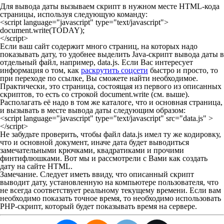
Для вывода даты вызываем скрипт в нужном месте HTML-кода
страницы, используя следующую команду:
<script language="javascript" type="text/javascript">
document.write(TODAY);
</script>
Если ваш сайт содержит много страниц, на которых надо
показывать дату, то удобнее выделить
Java
-скрипт вывода даты в
отдельный файл, например,
data.js
. Если Вас интересует
информация о том, как
раскрутить соцсети
быстро и просто, то
при переходе по ссылке, Вы сможете найти необходимое.
Практически, это страница, состоящая из первого из описанных
скриптов, то есть со строкой
document.write
(см. выше).
Располагать её надо в том же каталоге, что и основная страница,
и вызывать в месте вывода даты следующим образом:
<script language="javascript" type="text/javascript" src="data.js" >
</script>
Не забудьте проверить, чтобы файл
data.js
имел ту же кодировку,
что и основной документ, иначе дата будет выводиться
замечательными крючками, квадратиками и прочими
финтифлюшками. Вот мы и рассмотрели с Вами как создать
дату на сайте HTML.
Замечание.
Следует иметь ввиду, что описанный скрипт
выводит дату, установленную на компьютере пользователя, что
не всегда соответствует реальному текущему времени. Если вам
необходимо показать точное время, то необходимо использовать
РНР-скрипт, который будет показывать время на сервере.