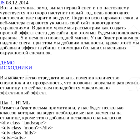
JS
08.12.2014
Вот и наступила зима, выпал первый снег, и по настоящему
чувствуется что скоро наступит новый год, ведь новогоднее
настроение уже парит в воздухе. Люди во всю наряжают елки, а
веб-мастера стараются украсить свой сайт новогодними
украшениями. В данном уроке мы рассмотрим как создать
простой эффект снега для сайта при этом мы будем использовать
правила JS и немного новогодней магии. У нас будет рондомное
падение снега, при этом мы добавим плавности, кроме этого мы
добавили эффект глубины с помощью больших и меньших
окружностей снежинок.
ДЕМО
ИСХОДНИКИ
Вы можете легко отредактировать, изменив количество
снежинок и их прозрачность, что позволит визуально разгрузить
страницу, но сейчас нам понадобится максимально
эффективный эффект.
Шаг 1. HTML
Разметка будет весьма примитивна, у нас будет несколько
классов которые выводят необходимые нам элементы на
странице, кроме этого добавили несколько спан-классов.
<div class='landscape'>

 <div class='moon'></div>

 <div class='hills'>

 <div></div>
