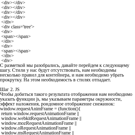
 <div></div>

 <div></div>

 <div></div>

 <div></div>

 </div>

 <div class='tree'>

 <div>

 <span></span>

 </div>

 <div>

 <span></span>

 </div>

 <div>
С разметкой мы разобрались, давайте перейдем к следующему
шагу. Стили у нас будут отсутствовать, нам необходимы
несколько правил для контейнера, и нам необходимо убрать
прокрутку. На этом необходимость в стилях отпадает.
Шаг 2. JS
Чтобы добиться такого результата отображения нам необходимо
указать функции js, мы указываем параметры окружности,
эффект наложения, рондомное отображение снежинок:
window.requestAnimFrame = (function(){

 return window.requestAnimationFrame ||

 window.webkitRequestAnimationFrame ||

 window.mozRequestAnimationFrame ||

 window.oRequestAnimationFrame ||

 window.msRequestAnimationFrame ||
