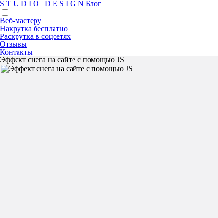
S
T
U
D
I
O
D
E
S
I
G
N
Блог
Веб-мастеру
Накрутка бесплатно
Раскрутка в соцсетях
Отзывы
Контакты
Эффект снега на сайте с помощью JS