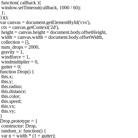
 function( callback ){

 window.setTimeout(callback, 1000 / 60);

 };

})();

var canvas = document.getElementById('cvs'),

 ctx = canvas.getContext('2d'),

 height = canvas.height = document.body.offsetHeight,

 width = canvas.width = document.body.offsetWidth,

 collection = [],

 num_drops = 2000,

 gravity = 1,

 windforce = 1,

 windmultiplier = 0,

 gutter = 0;

function Drop() {

 this.x;

 this.y;

 this.radius;

 this.distance;

 this.color;

 this.speed;

 this.vx;

 this.vy;

}

Drop.prototype = {

 constructor: Drop,

 random_x: function() {

 var n = width * (1 + gutter);
