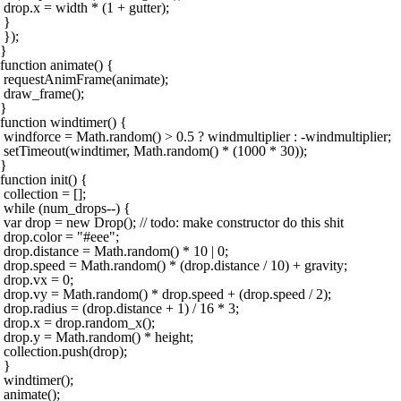
 drop.x = width * (1 + gutter);

 }

 });

}

function animate() {

 requestAnimFrame(animate);

 draw_frame();

}

function windtimer() {

 windforce = Math.random() > 0.5 ? windmultiplier : -windmultiplier;

 setTimeout(windtimer, Math.random() * (1000 * 30));

}

function init() {

 collection = [];

 while (num_drops--) {

 var drop = new Drop(); // todo: make constructor do this shit

 drop.color = "#eee";

 drop.distance = Math.random() * 10 | 0;

 drop.speed = Math.random() * (drop.distance / 10) + gravity;

 drop.vx = 0;

 drop.vy = Math.random() * drop.speed + (drop.speed / 2);

 drop.radius = (drop.distance + 1) / 16 * 3;

 drop.x = drop.random_x();

 drop.y = Math.random() * height;

 collection.push(drop);

 }

 windtimer();

 animate();
