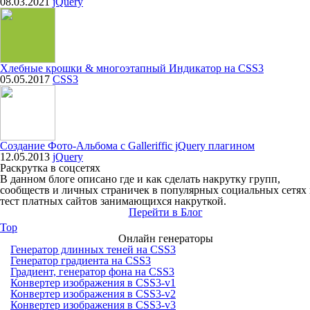
08.03.2021
jQuery
Хлебные крошки & многоэтапный Индикатор на CSS3
05.05.2017
CSS3
Создание Фото-Альбома с Galleriffic jQuery плагином
12.05.2013
jQuery
Раскрутка в соцсетях
В данном блоге описано где и как сделать накрутку групп,
сообществ и личных страничек в популярных социальных сетях
тест платных сайтов занимающихся накруткой.
Перейти в Блог
Top
Онлайн генераторы
Генератор длинных теней на CSS3
Генератор градиента на CSS3
Градиент, генератор фона на CSS3
Конвертер изображения в CSS3-v1
Конвертер изображения в CSS3-v2
Конвертер изображения в CSS3-v3