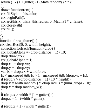
 return (1 - (1 + gutter)) + (Math.random() * n);

 },

 draw: function(ctx) {

 ctx.fillStyle = this.color;

 ctx.beginPath();

 ctx.arc(this.x, this.y, this.radius, 0, Math.PI * 2, false);

 ctx.closePath();

 ctx.fill();

 }

};

function draw_frame() {

ctx.clearRect(0, 0, width, height);

 collection.forEach(function (drop) {

 ctx.globalAlpha = (drop.distance + 1) / 10;

 drop.draw(ctx);

 ctx.globalAlpha = 1;

 drop.x += drop.vx;

 drop.y += drop.vy;

 var lx = drop.vx + windforce;

 lx < maxspeed && lx > 1 - maxspeed && (drop.vx = lx);

 if (drop.y > (drop.distance + 1) / 10 * height) {

 drop.y = Math.random() * -drop.radius * (num_drops / 10);

 drop.x = drop.random_x();

 }

 if (drop.x > width * (1 + gutter)) {

 drop.x = 1 - (width * gutter);

 }

 if (drop.x < 1 - (width * gutter)) {
