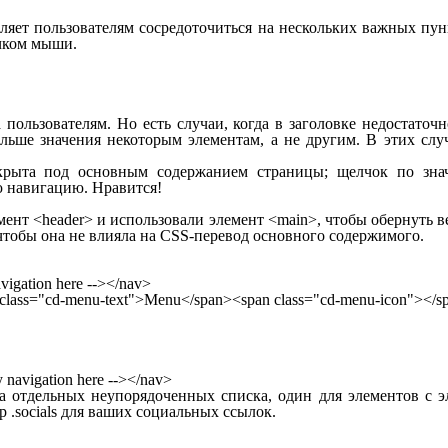
ляет пользователям сосредоточиться на нескольких важных пун
чком мыши.
пользователям. Но есть случаи, когда в заголовке недостаточ
льше значения некоторым элементам, а не другим. В этих слу
скрыта под основным содержанием страницы; щелчок по зна
 навигацию. Нравится!
емент
<header>
и использовали элемент
<main>
, чтобы обернуть 
 чтобы она не влияла на CSS-перевод основного содержимого.
vigation here -->
</
nav
>
class
=
"cd-menu-text"
>
Menu
</
span
>
<
span
class
=
"cd-menu-icon"
>
</
s
 navigation here -->
</
nav
>
а отдельных неупорядоченных списка, один для элементов с 
ер
.socials
для ваших социальных ссылок.