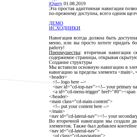
jQuery
01.08.2019
Эта простая адаптивная навигация позво
по-прежнему доступна, всего одним щел
ДЕМО
ИСХОДНИКИ
Навигация всегда должна быть доступна 
меню, или вы просто хотите придать бо
работу!
Преимущества
: вторичная навигация 
содержимое страницы, открывая скрытую
Создание структуры
Мы вставили основную навигацию в эл
навигацию за пределы элемента
<main>
,
<
header
>
<!-- logo here -->
<
nav
id
=
"cd-top-nav"
>
<!-- your primary na
<
a
id
=
"cd-menu-trigger"
href
=
"#0"
>
<
span
</
header
>
<
main
class
=
"cd-main-content"
>
<!-- put your content here -->
</
main
>
<
nav
id
=
"cd-lateral-nav"
>
<!-- your secondary
Во вторичной навигации мы создали дв
элементов. Также был добавлен контейн
<
nav
id
=
"cd-lateral-nav"
>
<
ul
class
=
"cd-navigation"
>