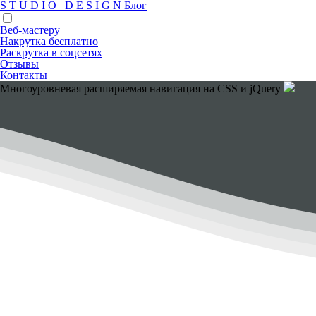
S
T
U
D
I
O
D
E
S
I
G
N
Блог
Веб-мастеру
Накрутка бесплатно
Раскрутка в соцсетях
Отзывы
Контакты
Многоуровневая расширяемая навигация на CSS и jQuery