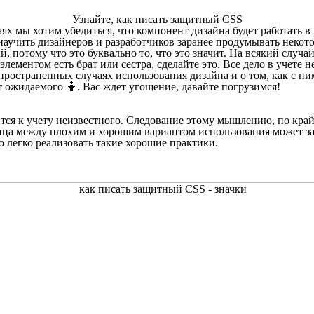
Узнайте, как писать защитный CSS
аях мы хотим убедиться, что компонент дизайна будет работать
 научить дизайнеров и разработчиков заранее продумывать неко
й, потому что это буквально то, что это значит. На всякий случай
 элементом есть брат или сестра, сделайте это. Все дело в учете 
спространенных случаях использования дизайна и о том, как с ни
т ожидаемого 🤷. Вас ждет угощение, давайте погрузимся!
тся к учету неизвестного. Следование этому мышлению, по кра
ица между плохим и хорошим вариантом использования может за
 легко реализовать такие хорошие практики.