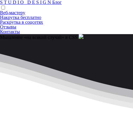
S
T
U
D
I
O
D
E
S
I
G
N
Блог
Веб-мастеру
Накрутка бесплатно
Раскрутка в соцсетях
Отзывы
Контакты
Мышление «на всякий случай» в CSS