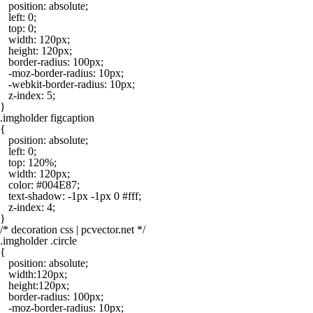
   position: absolute;

   left: 0;

   top: 0;

   width: 120px;

   height: 120px;

   border-radius: 100px;

   -moz-border-radius: 10px;

   -webkit-border-radius: 10px;

   z-index: 5;

}

.imgholder figcaption

{

   position: absolute;

   left: 0;

   top: 120%;

   width: 120px;

   color: #004E87;

   text-shadow: -1px -1px 0 #fff;

   z-index: 4;

}

/* decoration css | pcvector.net */

.imgholder .circle

{

   position: absolute;

   width:120px;

   height:120px;

   border-radius: 100px;

   -moz-border-radius: 10px;
