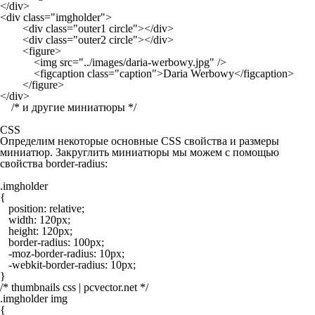
</div>
<div class="imgholder">
        <div class="outer1 circle"></div>
        <div class="outer2 circle"></div>
        <figure>
            <img src="../images/daria-werbowy.jpg" />
            <figcaption class="caption">Daria Werbowy</figcaption>
        </figure>
</div>
CSS
Определим некоторые основные
CSS
свойства и размеры
миниатюр. Закруглить миниатюры мы можем с помощью
свойства
border-radius
:
.imgholder

{

   position: relative;

   width: 120px;

   height: 120px;

   border-radius: 100px;

   -moz-border-radius: 10px;

   -webkit-border-radius: 10px;

}

/* thumbnails css | pcvector.net */

.imgholder img

{
