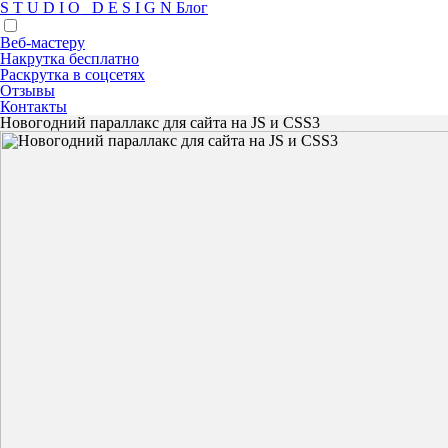
S
T
U
D
I
O
D
E
S
I
G
N
Блог
Веб-мастеру
Накрутка бесплатно
Раскрутка в соцсетях
Отзывы
Контакты
Новогодний параллакс для сайта на JS и CSS3