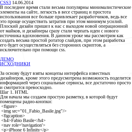
CSS3
14.06.2014
В последнее время стали весьма популярны минималистические
элементы на сайте, легкость в весе страниц и простота
использования все больше привлекает разработчиков, ведь все
это проще осуществить затратив при этом минимум усилий.
Плоский дизайн пришел к нас с выходом новой операционной
от майков, и дизайнеры сразу стали черпать идеи с нового
источника вдохновения. В данном уроке мы рассмотрим как
создать весьма простой ротатор слайдов, при этом разработка
его будет осуществляться без сторонних скриптов, а
исключительно при помощи css.
ДЕМО
ИСХОДНИКИ
За основу будут взяты концепы интерфейса известных
дизайнеров, кроме этого предусмотрена возможность поделится
информацией через социальные сервисы, все достаточно просто
и смотрится превосходно.
Шаг 1. HTML
Для начала мы создаем простую разметку, в которой будут
помещены радио-кнопки:
 <figure>

 <img src="01_Fabio_Basile.jpg"/>

 <figcaption>

 <h4>Fabio Basile</h4>

 <nav role='navigation'>

 <p>iPhone 6 Infinity</p>
