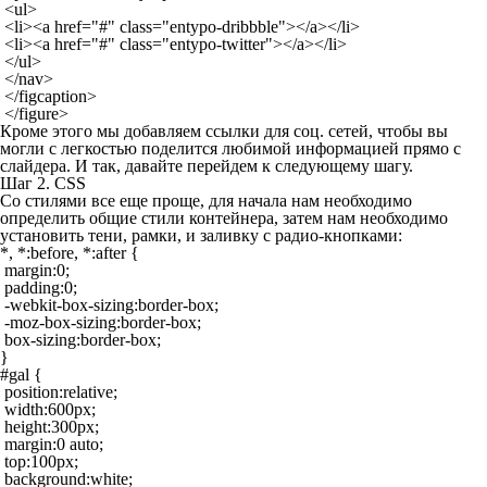
 <ul>

 <li><a href="#" class="entypo-dribbble"></a></li>

 <li><a href="#" class="entypo-twitter"></a></li>

 </ul>

 </nav>

 </figcaption>

 </figure>
Кроме этого мы добавляем ссылки для соц. сетей, чтобы вы
могли с легкостью поделится любимой информацией прямо с
слайдера. И так, давайте перейдем к следующему шагу.
Шаг 2. CSS
Со стилями все еще проще, для начала нам необходимо
определить общие стили контейнера, затем нам необходимо
установить тени, рамки, и заливку с радио-кнопками:
*, *:before, *:after {

 margin:0;

 padding:0;

 -webkit-box-sizing:border-box;

 -moz-box-sizing:border-box;

 box-sizing:border-box;

}

#gal {

 position:relative;

 width:600px;

 height:300px;

 margin:0 auto;

 top:100px;

 background:white;
