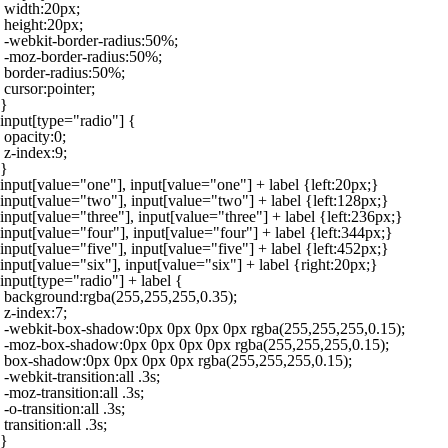
 width:20px;

 height:20px;

 -webkit-border-radius:50%;

 -moz-border-radius:50%;

 border-radius:50%;

 cursor:pointer;

}

input[type="radio"] {

 opacity:0;

 z-index:9;

}

input[value="one"], input[value="one"] + label {left:20px;}

input[value="two"], input[value="two"] + label {left:128px;}

input[value="three"], input[value="three"] + label {left:236px;}

input[value="four"], input[value="four"] + label {left:344px;}

input[value="five"], input[value="five"] + label {left:452px;}

input[value="six"], input[value="six"] + label {right:20px;}

input[type="radio"] + label {

 background:rgba(255,255,255,0.35);

 z-index:7;

 -webkit-box-shadow:0px 0px 0px 0px rgba(255,255,255,0.15);

 -moz-box-shadow:0px 0px 0px 0px rgba(255,255,255,0.15);

 box-shadow:0px 0px 0px 0px rgba(255,255,255,0.15);

 -webkit-transition:all .3s;

 -moz-transition:all .3s;

 -o-transition:all .3s;

 transition:all .3s;

}
