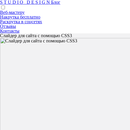
S
T
U
D
I
O
D
E
S
I
G
N
Блог
Веб-мастеру
Накрутка бесплатно
Раскрутка в соцсетях
Отзывы
Контакты
Слайдер для сайта с помощью CSS3