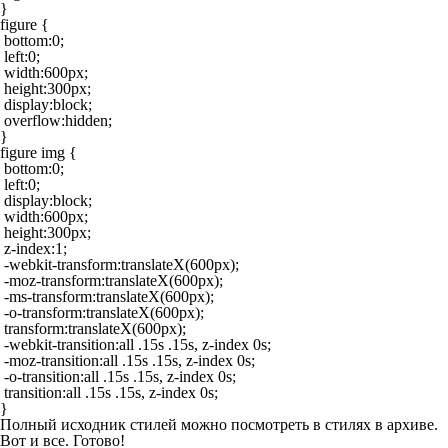
}

figure {

 bottom:0;

 left:0;

 width:600px;

 height:300px;

 display:block;

 overflow:hidden;

}

figure img {

 bottom:0;

 left:0;

 display:block;

 width:600px;

 height:300px;

 z-index:1;

 -webkit-transform:translateX(600px);

 -moz-transform:translateX(600px);

 -ms-transform:translateX(600px);

 -o-transform:translateX(600px);

 transform:translateX(600px);

 -webkit-transition:all .15s .15s, z-index 0s;

 -moz-transition:all .15s .15s, z-index 0s;

 -o-transition:all .15s .15s, z-index 0s;

 transition:all .15s .15s, z-index 0s;

}
Полный исходник стилей можно посмотреть в стилях в архиве.
Вот и все. Готово!