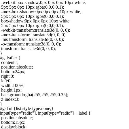
 -webkit-box-shadow:0px 0px 0px 10px white,

 5px 5px 0px 10px rgba(0,0,0,0.1);

 -moz-box-shadow:0px 0px 0px 10px white,

 5px 5px 0px 10px rgba(0,0,0,0.1);

 box-shadow:0px 0px 0px 10px white,

 5px 5px 0px 10px rgba(0,0,0,0.1);

 -webkit-transform:translate3d(0, 0, 0);

 -moz-transform: translate3d(0, 0, 0);

 -ms-transform: translate3d(0, 0, 0);

 -o-transform: translate3d(0, 0, 0);

 transform: translate3d(0, 0, 0);

}

#gal:after {

 content:'';

 position:absolute;

 bottom:24px;

 right:0;

 left:0;

 width:100%;

 height:1px;

 background:rgba(255,255,255,0.35);

 z-index:3;

}

#gal ul {list-style-type:none;}

input[type="radio"], input[type="radio"] + label {

 position:absolute;

 bottom:15px;

 display:block;
