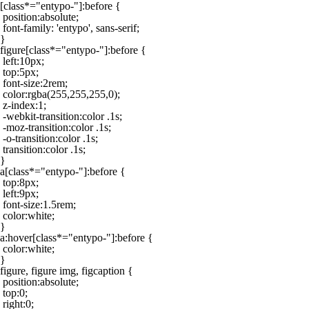
[class*="entypo-"]:before {

 position:absolute;

 font-family: 'entypo', sans-serif;

}

figure[class*="entypo-"]:before {

 left:10px;

 top:5px;

 font-size:2rem;

 color:rgba(255,255,255,0);

 z-index:1;

 -webkit-transition:color .1s;

 -moz-transition:color .1s;

 -o-transition:color .1s;

 transition:color .1s;

}

a[class*="entypo-"]:before {

 top:8px;

 left:9px;

 font-size:1.5rem;

 color:white;

}

a:hover[class*="entypo-"]:before {

 color:white;

}

figure, figure img, figcaption {

 position:absolute;

 top:0;

 right:0;
