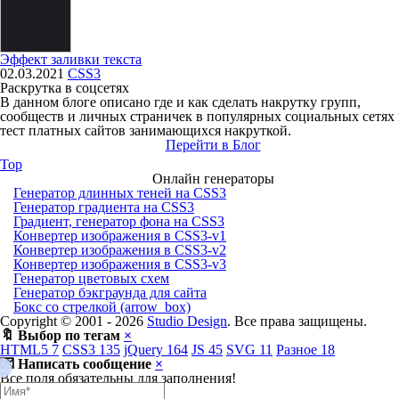
Эффект заливки текста
02.03.2021
CSS3
Раскрутка в соцсетях
В данном блоге описано где и как сделать накрутку групп,
сообществ и личных страничек в популярных социальных сетях
тест платных сайтов занимающихся накруткой.
Перейти в Блог
Top
Онлайн генераторы
Генератор длинных теней на CSS3
Генератор градиента на CSS3
Градиент, генератор фона на CSS3
Конвертер изображения в CSS3-v1
Конвертер изображения в CSS3-v2
Конвертер изображения в CSS3-v3
Генератор цветовых схем
Генератор бэкграунда для сайта
Бокс со стрелкой (arrow_box)
Copyright © 2001 -
2026
Studio Design
. Все права защищены.
🔖 Выбор по тегам
×
HTML5
7
CSS3
135
jQuery
164
JS
45
SVG
11
Разное
18
💌 Написать сообщение
×
Все поля обязательны для заполнения!