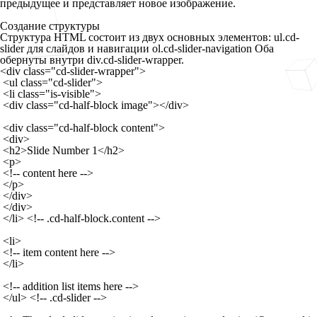
предыдущее и представляет новое изображение.
Создание структуры
Структура HTML состоит из двух основных элементов:
ul.cd-
slider
для слайдов и навигации
ol.cd-slider-navigation
Оба
обернуты внутри
div.cd-slider-wrapper
.
<div class="cd-slider-wrapper">
 <ul class="cd-slider">
 <li class="is-visible">
 <div class="cd-half-block image"></div>
 <div class="cd-half-block content">
 <div>
 <h2>Slide Number 1</h2>
 <p>
 <!-- content here -->
 </p>
 </div>
 </div>
 </li> <!-- .cd-half-block.content -->
 <li>
 <!-- item content here -->
 </li>
 <!-- addition list items here -->
 </ul> <!-- .cd-slider -->