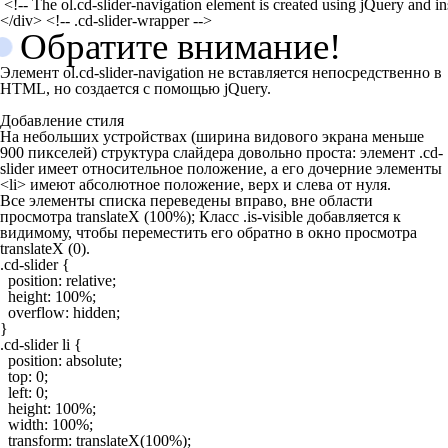
 <!-- The ol.cd-slider-navigation element is created using jQuery and in
</div> <!-- .cd-slider-wrapper -->
Обратите внимание!
Элемент
ol.cd-slider-navigation
не вставляется непосредственно в
HTML, но создается с помощью jQuery.
Добавление стиля
На небольших устройствах (ширина видового экрана меньше
900 пикселей) структура слайдера довольно проста: элемент
.cd-
slider
имеет относительное положение, а его дочерние элементы
<li> имеют абсолютное положение, верх и слева от нуля.
Все элементы списка переведены вправо, вне области
просмотра
translateX (100%)
; Класс
.is-visible
добавляется к
видимому, чтобы переместить его обратно в окно просмотра
translateX (0)
.
.cd-slider {

  position: relative;

  height: 100%;

  overflow: hidden;

}

.cd-slider li {

  position: absolute;

  top: 0;

  left: 0;

  height: 100%;

  width: 100%;

  transform: translateX(100%);
