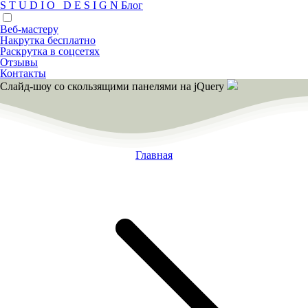
S
T
U
D
I
O
D
E
S
I
G
N
Блог
Веб-мастеру
Накрутка бесплатно
Раскрутка в соцсетях
Отзывы
Контакты
Слайд-шоу со скользящими панелями на jQuery
Главная