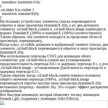
  transition: transform 0.6s;

}

.cd-slider li.is-visible {

  transform: translateX(0);

}
На больших устройствах элементы списка перемещаются
обратно в окне просмотра
(translateX (0))
, а их два дочерних
элемента
.cd-half-block.content
и
.cd-half-block.image
переводятся
вправо
TranslateX (200%)
и
translateX (100%)
соответственно).
Таким образом, оба элемента находятся за пределами области
просмотра, перекрываясь.
Когда класс
.is-visible
добавлен в выбранный элемент списка, два
элемента
.cd-half-block
перемещаются обратно в окно просмотра
(translateX (0))
.
Мы использовали переходы CSS3 для анимации обоих
элементов: для
.cd-half-block.content
мы устанавливаем
продолжительность перехода 0,6 с и задержку перехода 0 с, а для
.cd-half-block.image
- устанавливаем Длительность перехода 0s и
задержка перехода 0,3 с.
Таким образом, когда .cd-half-block.content перевел половину
общего значения перевода (100%), .cd-half-block.image
перемещается обратно внутри окна просмотра
(translateX (0))
мгновенно (переход -
duration: 0s
). Это создает эффект раскрытия
изображения.
Вот быстрая анимация, которая объясняет логику анимации
блоков (.gif, созданная с помощью After Effects):