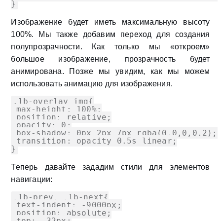
}
Изображение будет иметь максимальную высоту
100%. Мы также добавим переход для создания
полупрозрачности. Как только мы «откроем»
большое изображение, прозрачность будет
анимирована. Позже мы увидим, как мы можем
использовать анимацию для изображения.
.lb-overlay img{

 max-height: 100%;

 position: relative;

 opacity: 0;

 box-shadow: 0px 2px 7px rgba(0,0,0,0.2);

 transition: opacity 0.5s linear;

}
Теперь давайте зададим стили для элементов
навигации:
.lb-prev, .lb-next{

 text-indent: -9000px;

 position: absolute;

 top: -32px;
