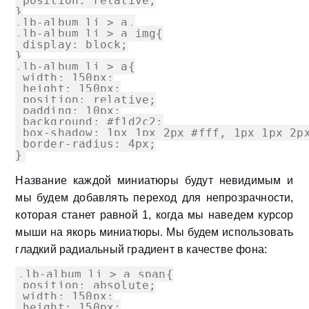
 position: relative;

}

.lb-album li > a,

.lb-album li > a img{

 display: block;

}

.lb-album li > a{

 width: 150px;

 height: 150px;

 position: relative;

 padding: 10px;

 background: #f1d2c2;

 box-shadow: 1px 1px 2px #fff, 1px 1px 2px
 border-radius: 4px;

}
Название каждой миниатюры будут невидимым и
мы будем добавлять переход для непрозрачности,
которая станет равной 1, когда мы наведем курсор
мыши на якорь миниатюры. Мы будем использовать
гладкий радиальный градиент в качестве фона:
.lb-album li > a span{

 position: absolute;

 width: 150px;

 height: 150px;
