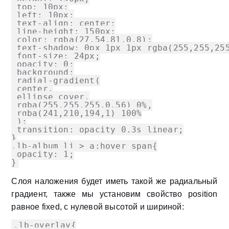
 top: 10px;

 left: 10px;

 text-align: center;

 line-height: 150px;

 color: rgba(27,54,81,0.8);

 text-shadow: 0px 1px 1px rgba(255,255,255
 font-size: 24px;

 opacity: 0;

 background:

 radial-gradient(

 center,

 ellipse cover,

 rgba(255,255,255,0.56) 0%,

 rgba(241,210,194,1) 100%

 );

 transition: opacity 0.3s linear;

}

.lb-album li > a:hover span{

 opacity: 1;

}
Слоя наложения будет иметь такой же радиальный
градиент, также мы установим свойство position
равное
fixed
, с нулевой высотой и шириной:
.lb-overlay{
