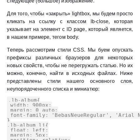
следующее (большое) изображение.
Для того, чтобы «закрыть» lightbox, мы будем просто
кликать на ссылку с классом
lb-close
, которая
указывает на элемент с ID
page
, который является,
в нашем примере, тегом body.
Теперь рассмотрим стили
CSS
. Мы буем опускать
префиксы различных браузеров для некоторых
новых свойств, чтобы не перегружать статью. Но их
можно, конечно, найти в исходных файлах. Ниже
представлены стили нашего основного слоя,
неупорядоченного списка и миниатюр:
.lb-album{

 width: 900px;

 margin: 0 auto;

 font-family: 'BebasNeueRegular', 'Arial N
}

.lb-album li{

 float: left;

 margin: 5px;
