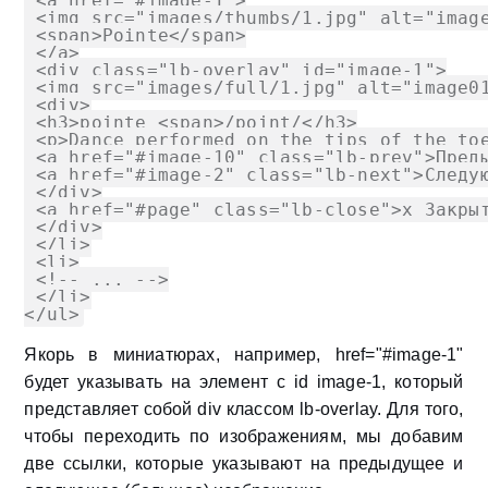
 <a href="#image-1">

 <img src="images/thumbs/1.jpg" alt="image
 <span>Pointe</span>

 </a>

 <div class="lb-overlay" id="image-1">

 <img src="images/full/1.jpg" alt="image01
 <div>

 <h3>pointe <span>/point/</h3>

 <p>Dance performed on the tips of the toe
 <a href="#image-10" class="lb-prev">Преды
 <a href="#image-2" class="lb-next">Следую
 </div>

 <a href="#page" class="lb-close">x Закрыт
 </div>

 </li>

 <li>

 <!-- ... -->

 </li>

</ul>
Якорь в миниатюрах, например,
href="#image-1"
будет указывать на элемент с id
image-1
, который
представляет собой div классом
lb-overlay
. Для того,
чтобы переходить по изображениям, мы добавим
две ссылки, которые указывают на предыдущее и