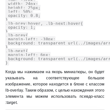
 width: 24px;

 height: 25px;

 left: 50%;

 opacity: 0.8;

}

.lb-prev:hover, .lb-next:hover{

 opacity: 1;

}

.lb-prev{

 margin-left: -30px;

 background: transparent url(../images/arr
}

.lb-next{

 margin-left: 6px;

 background: transparent url(../images/arr
}
Когда мы нажимаем на якорь миниатюры, он будет
указывать на соответствующее большое
изображение, которое находится в блоке с классом
lb-overlay. Таким образом, с целью нахождения этого
элемента мы можем использовать псевдо-класс
:target.