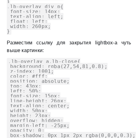
}

.lb-overlay div p{

 font-size: 14px;

 text-align: left;

 float: left;

 width: 260px;

}
Разместим ссылку для закрытия lightbox-a чуть
выше картинки:
.lb-overlay a.lb-close{

 background: rgba(27,54,81,0.8);

 z-index: 1001;

 color: #fff;

 position: absolute;

 top: 43px;

 left: 50%;

 font-size: 15px;

 line-height: 26px;

 text-align: center;

 width: 50px;

 height: 23px;

 overflow: hidden;

 margin-left: -25px;

 opacity: 0;

 box-shadow: 0px 1px 2px rgba(0,0,0,0.3);
