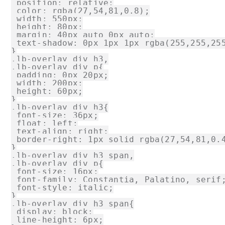
 position: relative;

 color: rgba(27,54,81,0.8);

 width: 550px;

 height: 80px;

 margin: 40px auto 0px auto;

 text-shadow: 0px 1px 1px rgba(255,255,255
}

.lb-overlay div h3,

.lb-overlay div p{

 padding: 0px 20px;

 width: 200px;

 height: 60px;

}

.lb-overlay div h3{

 font-size: 36px;

 float: left;

 text-align: right;

 border-right: 1px solid rgba(27,54,81,0.4
}

.lb-overlay div h3 span,

.lb-overlay div p{

 font-size: 16px;

 font-family: Constantia, Palatino, serif;
 font-style: italic;

}

.lb-overlay div h3 span{

 display: block;

 line-height: 6px;
