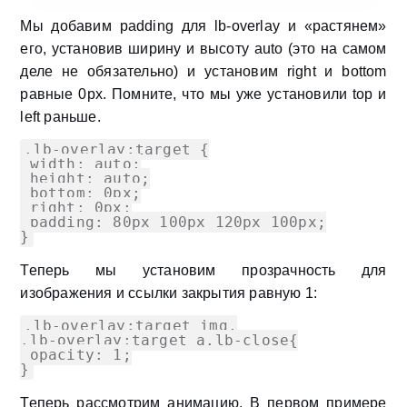
Мы добавим
padding
для
lb-overlay
и «растянем»
его, установив ширину и высоту auto (это на самом
деле не обязательно) и установим
right и bottom
равные 0px. Помните, что мы уже установили
top и
left
раньше.
.lb-overlay:target {

 width: auto;

 height: auto;

 bottom: 0px;

 right: 0px;

 padding: 80px 100px 120px 100px;

}
Теперь мы установим прозрачность для
изображения и ссылки закрытия равную 1:
.lb-overlay:target img,

.lb-overlay:target a.lb-close{

 opacity: 1;

}
Теперь рассмотрим анимацию. В первом примере