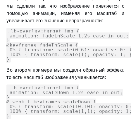
мы сделали так, что изображение появляется с
помощью анимации, изменяя его масштаб и
увеличивает его значение непрозрачности:
.lb-overlay:target img {

 animation: fadeInScale 1.2s ease-in-out;

}

@keyframes fadeInScale {

 0% { transform: scale(0.6); opacity: 0; }
 100% { transform: scale(1); opacity: 1; }
}
Во втором примере мы создали обратный эффект,
то есть масштаб изображения уменьшается:
.lb-overlay:target img {

 animation: scaleDown 1.2s ease-in-out;

}

@-webkit-keyframes scaleDown {

 0% { transform: scale(10,10); opacity: 0;
 100% { transform: scale(1,1); opacity: 1;
}