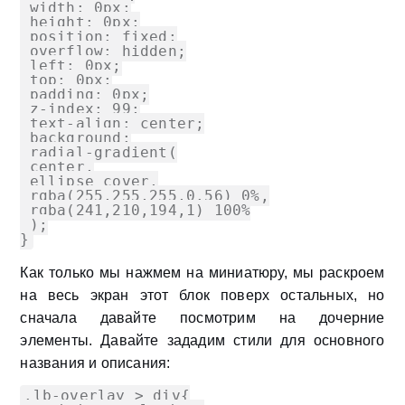
 width: 0px;

 height: 0px;

 position: fixed;

 overflow: hidden;

 left: 0px;

 top: 0px;

 padding: 0px;

 z-index: 99;

 text-align: center;

 background:

 radial-gradient(

 center,

 ellipse cover,

 rgba(255,255,255,0.56) 0%,

 rgba(241,210,194,1) 100%

 );

}
Как только мы нажмем на миниатюру, мы раскроем
на весь экран этот блок поверх остальных, но
сначала давайте посмотрим на дочерние
элементы. Давайте зададим стили для основного
названия и описания:
.lb-overlay > div{
