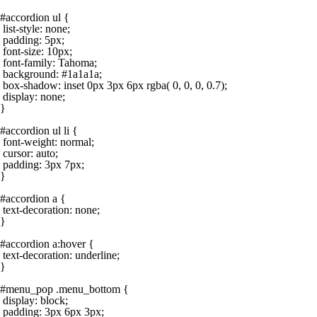
#accordion ul {

 list-style: none;

 padding: 5px;

 font-size: 10px;

 font-family: Tahoma;

 background: #1a1a1a;

 box-shadow: inset 0px 3px 6px rgba( 0, 0, 0, 0.7);

 display: none;

}

#accordion ul li {

 font-weight: normal;

 cursor: auto;

 padding: 3px 7px;

}

#accordion a {

 text-decoration: none;

}

#accordion a:hover {

 text-decoration: underline;

}

#menu_pop .menu_bottom {

 display: block;

 padding: 3px 6px 3px;
