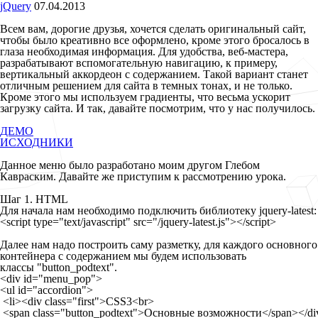
jQuery
07.04.2013
Всем вам, дорогие друзья, хочется сделать оригинальный сайт,
чтобы было креативно все оформлено, кроме этого бросалось в
глаза необходимая информация. Для удобства, веб-мастера,
разрабатывают вспомогательную навигацию, к примеру,
вертикальный аккордеон с содержанием. Такой вариант станет
отличным решением для сайта в темных тонах, и не только.
Кроме этого мы используем градиенты, что весьма ускорит
загрузку сайта. И так, давайте посмотрим, что у нас получилось.
ДЕМО
ИСХОДНИКИ
Данное меню было разработано моим другом Глебом
Кавраским. Давайте же приступим к рассмотрению урока.
Шаг 1. HTML
Для начала нам необходимо подключить библиотеку jquery-latest:
<script type="text/javascript" src="/jquery-latest.js"></script>
Далее нам надо построить саму разметку, для каждого основного
контейнера с содержанием мы будем использовать
классы "button_podtext".
<div id="menu_pop">

<ul id="accordion">

 <li><div class="first">CSS3<br>

 <span class="button_podtext">Основные возможности</span></div