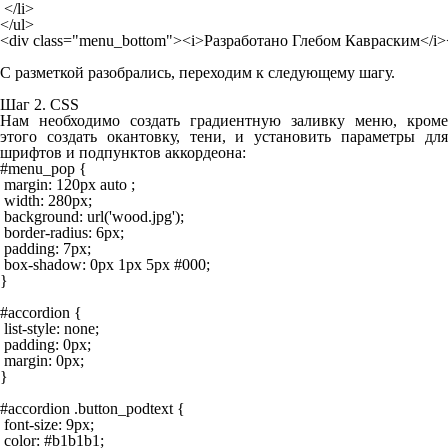
 </li>

</ul>

<div class="menu_bottom"><i>Разработано Глебом Кавраским</i>
C разметкой разобрались, переходим к следующему шагу.
Шаг 2. CSS
Нам необходимо создать градиентную заливку меню, кроме
этого создать окантовку, тени, и установить параметры для
шрифтов и подпунктов аккордеона:
#menu_pop {

 margin: 120px auto ;

 width: 280px;

 background: url('wood.jpg');

 border-radius: 6px;

 padding: 7px;

 box-shadow: 0px 1px 5px #000;

}

#accordion {

 list-style: none;

 padding: 0px;

 margin: 0px;

}

#accordion .button_podtext {

 font-size: 9px;

 color: #b1b1b1;
