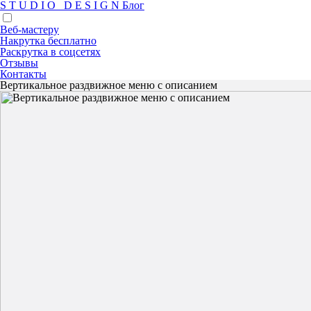
S
T
U
D
I
O
D
E
S
I
G
N
Блог
Веб-мастеру
Накрутка бесплатно
Раскрутка в соцсетях
Отзывы
Контакты
Вертикальное раздвижное меню с описанием