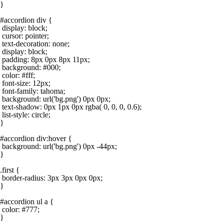
}

#accordion div {

 display: block;

 cursor: pointer;

 text-decoration: none;

 display: block;

 padding: 8px 0px 8px 11px;

 background: #000;

 color: #fff;

 font-size: 12px;

 font-family: tahoma;

 background: url('bg.png') 0px 0px;

 text-shadow: 0px 1px 0px rgba( 0, 0, 0, 0.6);

 list-style: circle;

}

#accordion div:hover {

 background: url('bg.png') 0px -44px;

}

.first {

 border-radius: 3px 3px 0px 0px;

}

#accordion ul a {

 color: #777;

}
