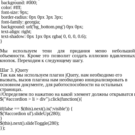
 background: #000;

 color: #fff;

 font-size: 9px;

 border-radius: 0px 0px 3px 3px;

 font-family: georgia;

 background: url('bg_bottom.png') 0px 0px;

 text-align: right;

 text-shadow: 0px 1px 0px rgba( 0, 0, 0, 0.6);

}
Мы используем тени для придания меню небольшой
объемности. Кроме это позволит создать иллюзию вдавленных
кнопок. Переходим к следующему шагу.
Шаг 3. jQuery
Так как мы используем плагин jQuery, нам необходимо его
вызвать, вызов плагина нам необходимо инициализировать в
основном документе, для работоспособности на остальных
страницах.
//Определяем по нажатию на какой элемент должны открыватся 
$("#accordion > li > div").click(function(){

if(false == $(this).next().is(':visible')) {

$('#accordion ul').slideUp(280);

}

$(this).next().slideToggle(280);

});
