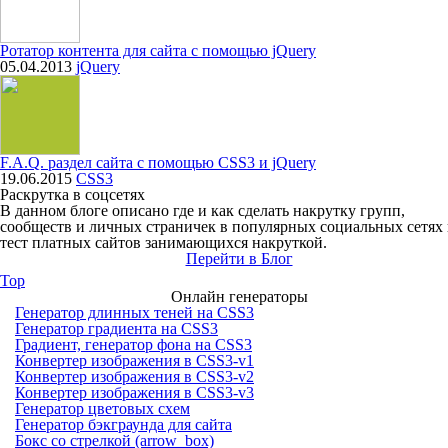
Ротатор контента для сайта с помощью jQuery
05.04.2013
jQuery
F.A.Q. раздел сайта с помощью CSS3 и jQuery
19.06.2015
CSS3
Раскрутка в соцсетях
В данном блоге описано где и как сделать накрутку групп,
сообществ и личных страничек в популярных социальных сетях
тест платных сайтов занимающихся накруткой.
Перейти в Блог
Top
Онлайн генераторы
Генератор длинных теней на CSS3
Генератор градиента на CSS3
Градиент, генератор фона на CSS3
Конвертер изображения в CSS3-v1
Конвертер изображения в CSS3-v2
Конвертер изображения в CSS3-v3
Генератор цветовых схем
Генератор бэкграунда для сайта
Бокс со стрелкой (arrow_box)