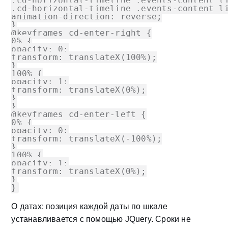
.cd-horizontal-timeline .events-content li
.cd-horizontal-timeline .events-content li
animation-direction: reverse;

}

@keyframes cd-enter-right {

0% {

opacity: 0;

transform: translateX(100%);

}

100% {

opacity: 1;

transform: translateX(0%);

}

}

@keyframes cd-enter-left {

0% {

opacity: 0;

transform: translateX(-100%);

}

100% {

opacity: 1;

transform: translateX(0%);

}

}
О датах: позиция каждой даты по шкале
устанавливается с помощью JQuery. Сроки не