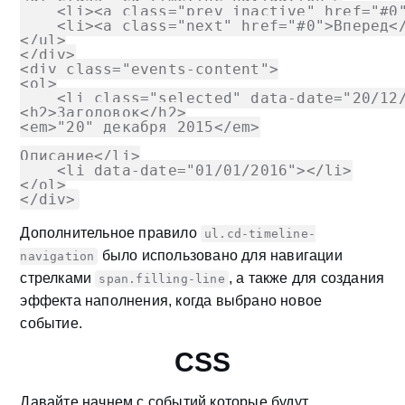
    <li><a class="prev inactive" href="#0
    <li><a class="next" href="#0">Вперед<
</ul>
</div>
<div class="events-content">
<ol>
    <li class="selected" data-date="20/12
<h2>Заголовок</h2>
<em>"20" декабря 2015</em>
Описание</li>
    <li data-date="01/01/2016"></li>
</ol>
</div>
Дополнительное правило
ul.cd-timeline-
было использовано для навигации
navigation
стрелками
, а также для создания
span.filling-line
эффекта наполнения, когда выбрано новое
событие.
CSS
Давайте начнем с событий которые будут