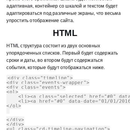
адаптивная, контейнер со шкалой и текстом будет
адаптироваться под различные экраны, что весьма
упростить отображение сайта.
HTML
HTML структура состоит из двух основных
упорядоченных списков. Первый будет содержать
сроки и даты, во втором будут cодержаться
события, которые будут отображаться ниже.
<div class="timeline">
<div class="events-wrapper">
<div class="events">
<ol>
    <li><a class="selected" href="#0" dat
    <li><a href="#0" data-date="01/01/201
</ol>
</div>
</div>
<ul class="cd-timeline-navigation">