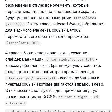
размещены в стиле: все элементы которые
пересчитываются влево, вне видового экрана ,
будут установлены с параметроми
(translateX
. Затем класс .selected будет добавляется
(-100%));
для видимого элемента событий, чтобы
переместить его обратно в окно просмотра
.
(translateX (0))
4 классы были использованы для создания
слайдера анимации:
-
enter-right/.enter-left
классы добавлены к выбранному пункту событий,
входящего в окно просмотра справа / слева, и
- классы добавлены к
.leave-right/.leave-left
пунктам событий котрые двигаются вправо / влево.
Эти классы используются для применения двух
различных анимаций CSS:
и
cd-enter-right
cd-
.
enter-left