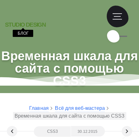
S
T
U
D
I
O
D
E
S
I
G
N
БЛОГ
Временная шкала для
сайта с помощью
CSS3
Главная
Всё для веб-мастера
Временная шкала для сайта с помощью CSS3
CSS3
30.12.2015