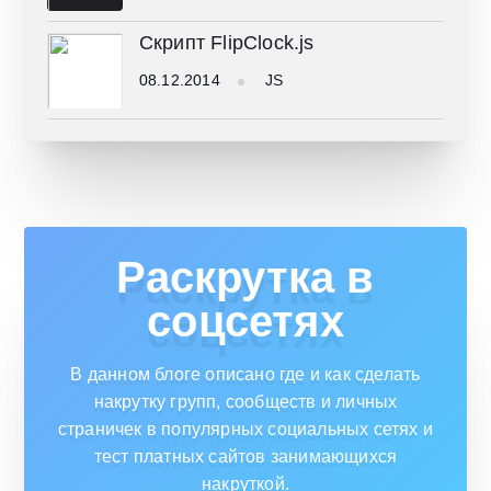
Скрипт FlipClock.js
08.12.2014
JS
Раскрутка в
соцсетях
В данном блоге описано где и как сделать
накрутку групп, сообществ и личных
страничек в популярных социальных сетях и
тест платных сайтов занимающихся
накруткой.