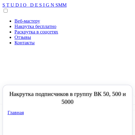
S
T
U
D
I
O
D
E
S
I
G
N
SMM
Веб-мастеру
Накрутка бесплатно
Раскрутка в соцсетях
Отзывы
Контакты
Накрутка подписчиков в группу ВК 50, 500 и
5000
Главная