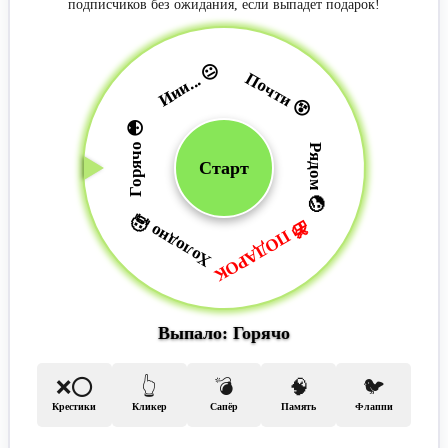
подписчиков без ожидания, если выпадет подарок!
Иии... 😐
Почти 😵‍
Горячо 😳
Рядом 🤕
Старт
Холодно 🥶
🎁 ПОДАРОК
Выпало: Горячо
❌⭕
👆
💣
🧠
🐦
Крестики
Кликер
Сапёр
Память
Флаппи