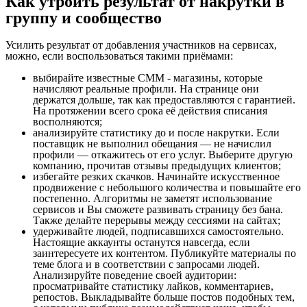
Как утроить результат от накрутки в
группу и сообщество
Усилить результат от добавления участников на сервисах,
можно, если воспользоваться такими приёмами:
выбирайте известные СММ - магазины, которые
начисляют реальные профили. На странице они
держатся дольше, так как предоставляются с гарантией.
На протяжении всего срока её действия списания
восполняются;
анализируйте статистику до и после накрутки. Если
поставщик не выполнил обещания — не начислил
профили — откажитесь от его услуг. Выберите другую
компанию, прочитав отзывы предыдущих клиентов;
избегайте резких скачков. Начинайте искусственное
продвижение с небольшого количества и повышайте его
постепенно. Алгоритмы не заметят использование
сервисов и Вы сможете развивать страницу без бана.
Также делайте перерывы между сессиями на сайтах;
удерживайте людей, подписавшихся самостоятельно.
Настоящие аккаунты останутся навсегда, если
заинтересуете их контентом. Публикуйте материалы по
теме блога и в соответствии с запросами людей.
Анализируйте поведение своей аудитории:
просматривайте статистику лайков, комментариев,
репостов. Выкладывайте больше постов подобных тем,