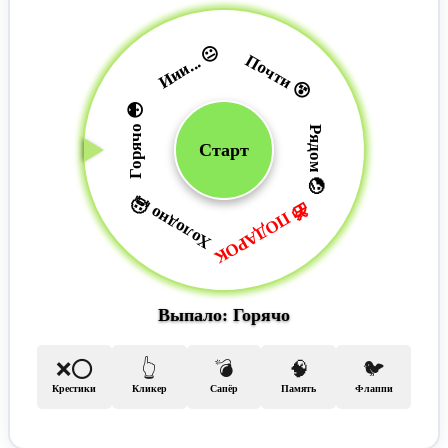
Иии... 😐
Почти 😵‍
Горячо 😳
Рядом 🤕
Старт
Холодно 🥶
🎁 ПОДАРОК
Выпало: Горячо
❌⭕
👆
💣
🧠
🐦
Крестики
Кликер
Сапёр
Память
Флаппи