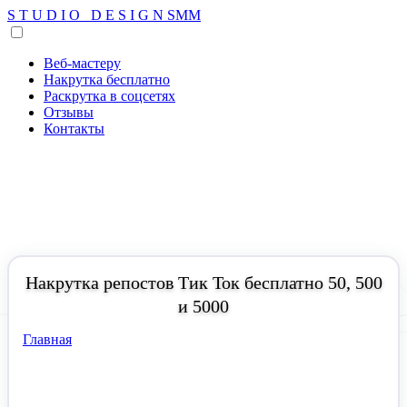
S
T
U
D
I
O
D
E
S
I
G
N
SMM
Веб-мастеру
Накрутка бесплатно
Раскрутка в соцсетях
Отзывы
Контакты
Накрутка репостов Тик Ток бесплатно 50, 500
и 5000
Главная