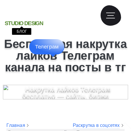
S
T
U
D
I
O
D
E
S
I
G
N
БЛОГ
Бесплатная накрутка
Телеграм
лайков Телеграм
канала на посты в тг
Главная
Раскрутка в соцсетях