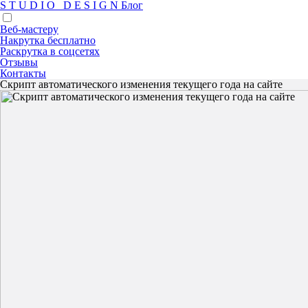
S
T
U
D
I
O
D
E
S
I
G
N
Блог
Веб-мастеру
Накрутка бесплатно
Раскрутка в соцсетях
Отзывы
Контакты
Скрипт автоматического изменения текущего года на сайте