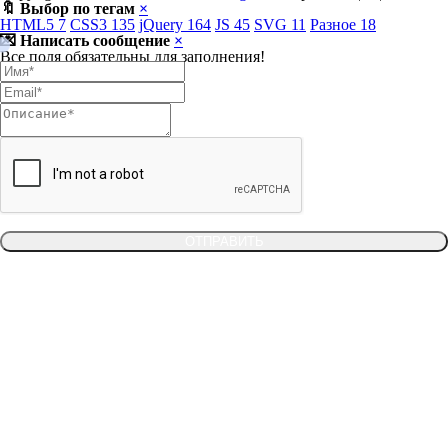
🔖 Выбор по тегам
×
HTML5
7
CSS3
135
jQuery
164
JS
45
SVG
11
Разное
18
💌 Написать сообщение
×
Все поля обязательны для заполнения!