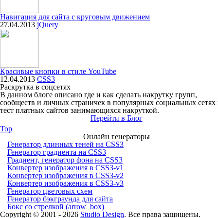
Навигация для сайта с круговым движением
27.04.2013
jQuery
Красивые кнопки в стиле YouTube
12.04.2013
CSS3
Раскрутка в соцсетях
В данном блоге описано где и как сделать накрутку групп,
сообществ и личных страничек в популярных социальных сетях
тест платных сайтов занимающихся накруткой.
Перейти в Блог
Top
Онлайн генераторы
Генератор длинных теней на CSS3
Генератор градиента на CSS3
Градиент, генератор фона на CSS3
Конвертер изображения в CSS3-v1
Конвертер изображения в CSS3-v2
Конвертер изображения в CSS3-v3
Генератор цветовых схем
Генератор бэкграунда для сайта
Бокс со стрелкой (arrow_box)
Copyright © 2001 -
2026
Studio Design
. Все права защищены.