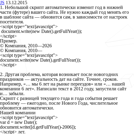
JS
13.12.2015
1. Небольшой скрипт автоматически изменит год в нижней
части (футере) вашего сайта. Не нужно каждый год менять его
в шаблоне сайта — обновится сам, в зависимости от настроек
посетителя.
<script type="text/javascript">

 document.write(new Date().getFullYear());

</script>
Пример.
© Компания, 2010—
2026
© Компания, 2010—

<script type="text/javascript">

document.write(new Date().getFullYear());

</script>
2. Другая проблема, которая возникает после новогодних
праздников — актуальность дат на сайте. Точнее, сроков.
Например, «… мы 6 лет на рынке переездов» или «… нашей
компании 6 лет». Написали текст в 2012 году, запустили сайт
и… забыли.
Скрипт с разницей текущего года и года события решает
проблему — ежегодно, после Нового Года, числительное
обновится автоматически.
Нашей компании 

<script type="text/javascript">

var d = new Date();

document.write([d.getFullYear()-2006]);

</script> лет.