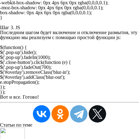
-webkit-box-shadow: 0px 4px 6px 0px rgba(0,0,0,0.1);

-moz-box-shadow: 0px 4px 6px 0px rgba(0,0,0,0.1);

box-shadow: 0px 4px 6px 0px rgba(0,0,0,0.1);

}
Шаг 3. JS
Последним шагом будет включение и отключение размытия, эту
функцию мы реализуем с помощью простой функции js:
$(function() {

$('.pop-up').hide();

$('.pop-up').fadeIn(1000);

$('.close-button').click(function (e) {

$('.pop-up').fadeOut(700);

$('#overlay').removeClass('blur-in');

$('#overlay').addClass('blur-out');

e.stopPropagation();

});

Вот и все. Готово!
Статьи
по теме