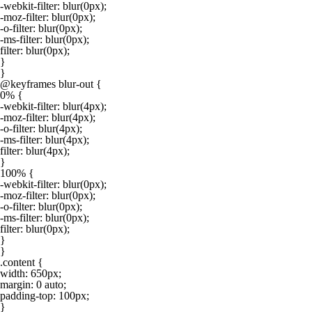
-webkit-filter: blur(0px);

-moz-filter: blur(0px);

-o-filter: blur(0px);

-ms-filter: blur(0px);

filter: blur(0px);

}

}

@keyframes blur-out {

0% {

-webkit-filter: blur(4px);

-moz-filter: blur(4px);

-o-filter: blur(4px);

-ms-filter: blur(4px);

filter: blur(4px);

}

100% {

-webkit-filter: blur(0px);

-moz-filter: blur(0px);

-o-filter: blur(0px);

-ms-filter: blur(0px);

filter: blur(0px);

}

}

.content {

width: 650px;

margin: 0 auto;

padding-top: 100px;

}
