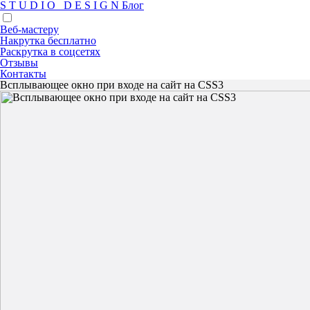
S
T
U
D
I
O
D
E
S
I
G
N
Блог
Веб-мастеру
Накрутка бесплатно
Раскрутка в соцсетях
Отзывы
Контакты
Всплывающее окно при входе на сайт на CSS3