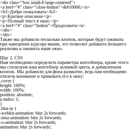
<div class="box small-6 large-centered">

<a href="#" class="close-button">&#10006;</a>

<h3>Добро пожаловать</h3>

<p>Краткое описание</p>

<p>Полный текст в окне.</p>

<a href="#" class="button">Продолжить</a>

</div>

Также мы добавили несколько кнопок, которые будут оживать
при наведении курсора мыши, это позволит добавить большего
реализма и оживить наше окно.
Шаг 2. CSS
Нам необходимо определить параметры контейнера, кроме этого
мы стилизуем наш контейнер заливкой цвета, и добавлением
кнопок. Мы добавили для фона размытие, ведь нам необходимо
отвлечь внимание и приковать его к окну:
.cover {

height: 100%;

width: 100%;

position: absolute;

z-index: 1;

}

.blur-in {

-webkit-animation: blur 2s forwards;

-moz-animation: blur 2s forwards;

-o-animation: blur 2s forwards;

animation: blur 2s forwards;
