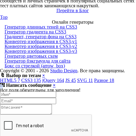
сообществ и личных страничек в популярных социальных сетях
тест платных сайтов занимающихся накруткой.
Перейти в Блог
Top
Онлайн генераторы
Генератор длинных теней на CSS3
Генератор градиента на CSS3
Градиент, генератор фона на CSS3
Конвертер изображения в CSS3-v1
Конвертер изображения в CSS3-v2
Конвертер изображения в CSS3-v3
Генератор цветовых схем
Генератор бэкграунда для сайта
Бокс со стрелкой (arrow_box)
Copyright © 2001 -
2026
Studio Design
. Все права защищены.
🔖 Выбор по тегам
×
HTML5
7
CSS3
135
jQuery
164
JS
45
SVG
11
Разное
18
💌 Написать сообщение
×
Все поля обязательны для заполнения!