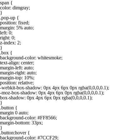
span {

color: dimgray;

}

.pop-up {

position: fixed;

margin: 5% auto;

left: 0;

right: 0;

z-index: 2;

}

.box {

background-color: whitesmoke;

text-align: center;

margin-left: auto;

margin-right: auto;

margin-top: 10%;

position: relative;

-webkit-box-shadow: 0px 4px 6px 0px rgba(0,0,0,0.1);

-moz-box-shadow: 0px 4px 6px 0px rgba(0,0,0,0.1);

box-shadow: 0px 4px 6px 0px rgba(0,0,0,0.1);

}

.button {

margin 0 auto;

background-color: #FF8566;

margin-bottom: 33px;

}

.button:hover {

background-color: #7CCF29;
