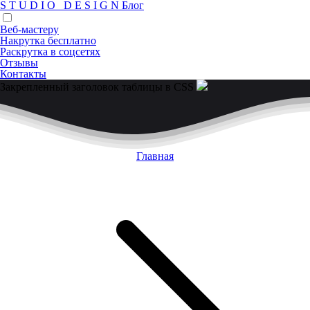
S
T
U
D
I
O
D
E
S
I
G
N
Блог
Веб-мастеру
Накрутка бесплатно
Раскрутка в соцсетях
Отзывы
Контакты
Закрепленный заголовок таблицы в CSS
Главная