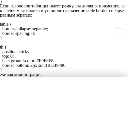
Если заголовок таблицы имеет рамку, вы должны применить ее
к ячейкам заголовка и установить значение
table border-collapse
равным
separate
:
table {

  border-collapse: separate;

  border-spacing: 0;

}

th {

  position: sticky;

  top: 0;

  background-color: #F9F8F8;

  border-bottom: 2px solid #EB9486;

Живая демонстрация: