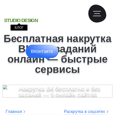
S
T
U
D
I
O
D
E
S
I
G
N
БЛОГ
Бесплатная накрутка
ВК без заданий
ВКонтакте
онлайн — быстрые
сервисы
Главная
Раскрутка в соцсетях